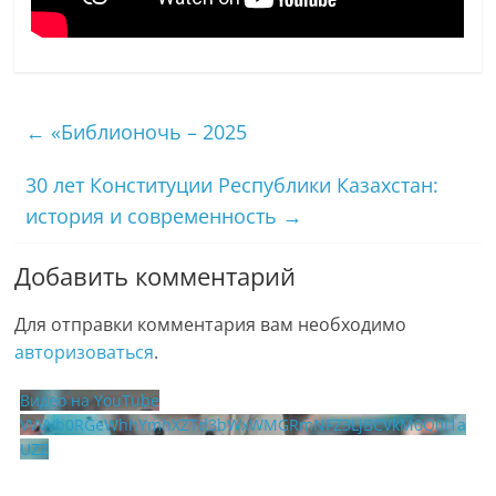
←
«Библионочь – 2025
30 лет Конституции Республики Казахстан:
история и современность
→
Добавить комментарий
Для отправки комментария вам необходимо
авторизоваться
.
Видео на YouTube
VVVVb0RGeWhhYmhXZTd3bWxWMGRmNFZ3LjBCVkM0Q0I1a
UZZ