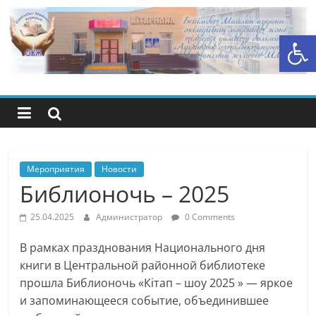
Перейти
к
Открыть панель инструментов
содержимому
Центральная
библиотечная
система
района
Мероприятия
Новости
Библионочь – 2025
Беимбета
25.04.2025
Администратор
0 Comments
Майлина
В рамках празднования Национального дня
книги в Центральной районной библиотеке
прошла Библионочь «Кітап – шоу 2025 » — яркое
и запоминающееся событие, объединившее