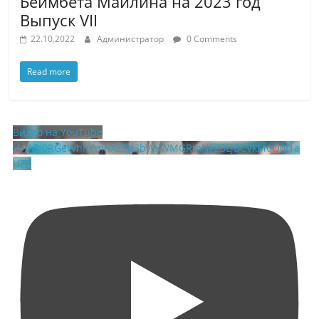
Беимбета Майлина на 2023 год
Выпуск VII
22.10.2022
Администратор
0 Comments
Read more
Видео на YouTube
VVVVb0RGeWhhYmhXZTd3bWxWMGRmNFZ3LjBCVkM0Q0I1a
UZZ