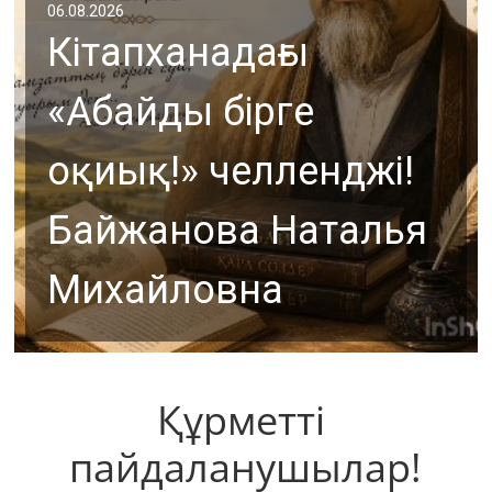
06.08.2026
Кітапханадағы
«Абайды бірге
оқиық!» челленджі!
Байжанова Наталья
Михайловна
Құрметті 
пайдаланушылар!