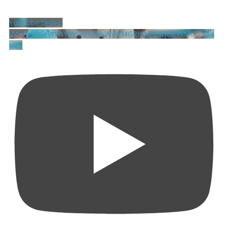
YouTube бейне
VVVVb0RGeWhhYmhXZTd3bWxWMGRmNFZ3LjBCVkM0Q0I1a
UZZ