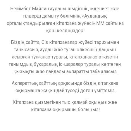
Бейімбет Майлин ауданы әкімдігінің мәдениет және 
тілдерді дамыту бөлімінің «Аудандық 
орталықтандырылған кітапхана жүйесі» ММ сайтына 
қош келдіңіздер!
Біздің сайтта, Сіз кітапханалар жүйесі тарихымен 
танысасыз, аудан және туған өлкесінің даңқын 
асырған тұлғалар туралы, кітапханалар өткізетін 
танымдық бұқаралық іс-шаралар туралы көптеген 
қызықты және пайдалы ақпаратты таба аласыз.
Ақпараттық сайттың арқасында біздің кітапхана 
оқырманға жақындай түседі деген үміттеміз.
Кітапхана қызметінен тыс қалмай оқыңыз және 
кітапхана оқырманы болыңыз!