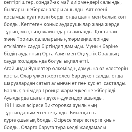
кептіргіштер, сондай-ақ май диірмендері салынды,
былғары шеберханалары ашылды. Аят өзені
қосымша қуат көзін берді, онда шаян мен балық көп
болды. Көптеген қоныс аударушылар жаңа жерде
тұрып, мықты қожайындарға айналды. Қостанай
және Троицк қалаларының жәрмеңкелерінде
өткізілген сауда біртіндеп дамыды. Мұның бәріне
біздің ауданның Орта Азия мен Оңтүстік Оралдың
сауда жолдарында болуы ықпал етті.
Ағайынды Яушевтер өлкеміздің дамуына өз үлестерін
қосты. Олар үлкен жертөлесі бар дүкен салды, онда
шаруалардан сатып алынған ет пен құс еті сақталды.
Барлық өнімдер Троица жәрмеңкесіне жіберілді.
Ауылдарда шағын дүкен-дүкендер ашылды.
1911 жыл әсіресе Викторовка ауылының
тұрғындарымен есте қалды. Биыл қатты
құрғақшылық болды. Әсіресе жерлестерге қиын
болды. Оларға баруға тура келді жалдамалы