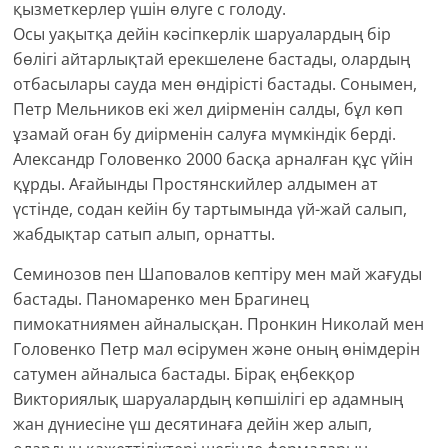
қызметкерлер үшін өлуге с голоду.
Осы уақытқа дейін кәсіпкерлік шаруалардың бір
бөлігі айтарлықтай ерекшелене бастады, олардың
отбасылары сауда мен өндірісті бастады. Сонымен,
Петр Мельников екі жел диірменін салды, бұл көп
ұзамай оған бу диірменін салуға мүмкіндік берді.
Александр Головенко 2000 басқа арналған құс үйін
құрды. Ағайынды Простянскийлер алдымен ат
үстінде, содан кейін бу тартымында үй-жай салып,
жабдықтар сатып алып, орнатты.
Семинозов пен Шаповалов кептіру мен май жағуды
бастады. Паномаренко мен Брагинец
пимокатниямен айналысқан. Пронкин Николай мен
Головенко Петр мал өсірумен және оның өнімдерін
сатумен айналыса бастады. Бірақ еңбекқор
Викториялық шаруалардың көпшілігі ер адамның
жан дүниесіне үш десятинаға дейін жер алып,