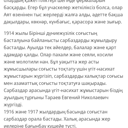
олардың қажеттіліктері шегінде фермаларын
басқарды. Егер бұл учаскелер жеткіліксіз болса, олар
Аят өзенінен тыс жерлерді жалға алды, әдетте бақша
дақылдары, көкнәр, күнбағыс, қарасора және зығыр.
1914 жылы Бірінші дүниежүзілік соғыстың
басталуына байланысты сарбаздарды жұмылдыру
басталды. Ауылда тек әйелдер, балалар және қарт
адамдар қалды. Олар пахали және сеяли, косили
және молотили нан. Бұл уақытта жер асты
жұмысшылары соғысты тоқтату үшін үгіт-насихат
жұмыстарын жүргізіп, сарбаздарды халықтар соғысы
мен азаматтық соғысты тоқтатуға шақырады.
Сарбаздар арасында үгіт-насихат жұмыстарын біздің
ауылдың тұрғыны Тараев Евгений Николаевич
жүргізді.
1916 және 1917 жылдардың басында соғыстан
сарбаздар орала бастады. Халық арасында жер
иелеріне бағынбау күшейе түсті.