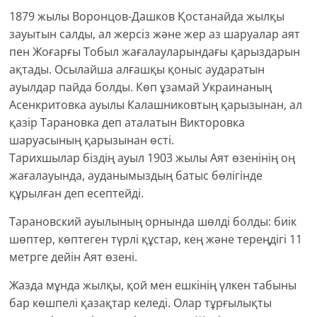
1879 жылы Воронцов-Дашков Қостанайда жылқы
зауытын салды, ал жерсіз және жер аз шаруалар аят
пен Жоғарғы Тобыл жағалауларындағы қарыздарын
ақтады. Осылайша алғашқы қоныс аударатын
ауылдар пайда болды. Көп ұзамай Украинаның
Асенкритовка ауылы Калашниковтың қарызынан, ал
қазір Тарановка деп аталатын Викторовка
шаруасының қарызынан өсті.
Тарихшылар біздің ауыл 1903 жылы Аят өзенінің оң
жағалауында, ауданымыздың батыс бөлігінде
құрылған деп есептейді.
Тарановский ауылының орнында шөлді болды: биік
шөптер, көптеген түрлі құстар, кең және тереңдігі 11
метрге дейін Аят өзені.
Жазда мұнда жылқы, қой мен ешкінің үлкен табыны
бар көшпелі қазақтар келеді. Олар тұрғылықты