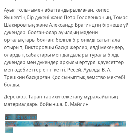
Ауыл толығымен абаттандырылмаған, көпес
Яушевтің бір дүкені және Петр Головенконың, Томас
Шакировтың және Александр Брагинцтің бірнеше үй
дүкендері болған-олар ауылдың мәдени
орталықтары болған: белгілі бір өнімді сатып ала
отырып, Викторовцы басқа жерлер, елді мекендер,
олардың сабақтары мен дағдылары туралы білді,
дүкендер мен дүкендер арқылы әртүрлі қауесеттер
мен әдебиеттер еніп кетті. Ресей. Ауылда В. А.
Трешкин басқарған Қос сыныптық земство мектебі
болды.
Дереккөз: Таран тарихи-өлкетану мұражайының
материалдары бойынша. Б. Майлин
YouTube бейне
VVVVb0RGeWhhYmhXZTd3bWxWMGRmNFZ3LjBCVkM0Q0I1a
UZZ