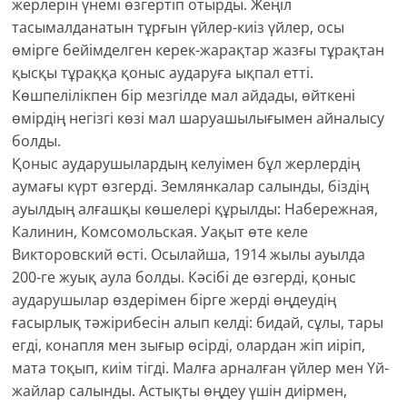
жерлерін үнемі өзгертіп отырды. Жеңіл
тасымалданатын тұрғын үйлер-киіз үйлер, осы
өмірге бейімделген керек-жарақтар жазғы тұрақтан
қысқы тұраққа қоныс аударуға ықпал етті.
Көшпелілікпен бір мезгілде мал айдады, өйткені
өмірдің негізгі көзі мал шаруашылығымен айналысу
болды.
Қоныс аударушылардың келуімен бұл жерлердің
аумағы күрт өзгерді. Землянкалар салынды, біздің
ауылдың алғашқы көшелері құрылды: Набережная,
Калинин, Комсомольская. Уақыт өте келе
Викторовский өсті. Осылайша, 1914 жылы ауылда
200-ге жуық аула болды. Кәсібі де өзгерді, қоныс
аударушылар өздерімен бірге жерді өңдеудің
ғасырлық тәжірибесін алып келді: бидай, сұлы, тары
егді, конапля мен зығыр өсірді, олардан жіп иіріп,
мата тоқып, киім тігді. Малға арналған үйлер мен Үй-
жайлар салынды. Астықты өңдеу үшін диірмен,