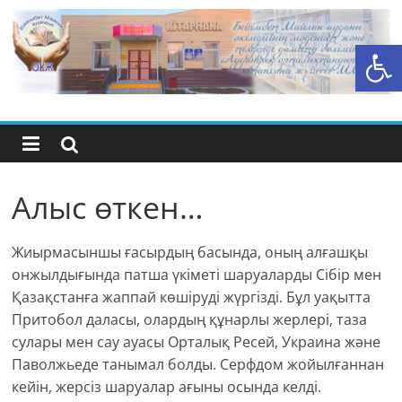
Skip
to
Open toolbar
content
Бейімбет
Майлин
ауданының
Алыс өткен…
орталық
Жиырмасыншы ғасырдың басында, оның алғашқы
кітапхана
онжылдығында патша үкіметі шаруаларды Сібір мен
Қазақстанға жаппай көшіруді жүргізді. Бұл уақытта
жүйесі
Притобол даласы, олардың құнарлы жерлері, таза
сулары мен сау ауасы Орталық Ресей, Украина және
Паволжьеде танымал болды. Серфдом жойылғаннан
кейін, жерсіз шаруалар ағыны осында келді.