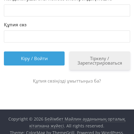
Құпия сөз
Тіркелу /
Зарегистрироваться
Құпия сөзіңізді ұмыттыңыз ба?
Copyright © 2026
Бейімбет Майлин ауданының орталық
кітапхана жүйесі
. All rights reserved.
Theme:
ColorMag
by ThemeGrill. Powered by
WordPress
.