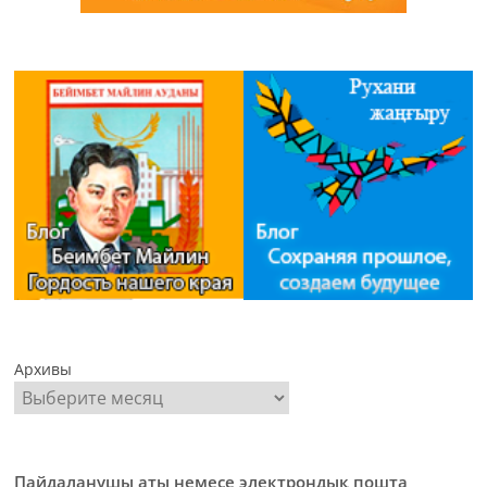
Архивы
Пайдаланушы аты немесе электрондық пошта