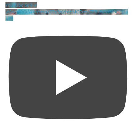
YouTube бейне
VVVVb0RGeWhhYmhXZTd3bWxWMGRmNFZ3LjBCVkM0Q0I1a
UZZ