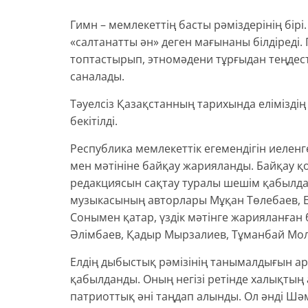
Гимн – мемлекеттің басты рәміздерінің бірі
«салтанатты ән» деген мағынаны білдіреді.
топтастырып, этномәдени тұрғыдан теңдесті
саналады.
Тәуелсіз Қазақстанның тарихында еліміздің
бекітілді.
Республика мемлекеттік егемендігін иеленг
мен мәтініне байқау жарияланды. Байқау 
редакциясын сақтау туралы шешім қабылда
музыкасының авторлары Мұқан Төлебаев, Е
Сонымен қатар, үздік мәтінге жарияланған
Әлімбаев, Қадыр Мырзалиев, Тұманбай Мол
Елдің дыбыстық рәмізінің танымалдығын а
қабылданды. Оның негізі ретінде халықтың
патриоттық әні таңдап алынды. Ол әнді Ш