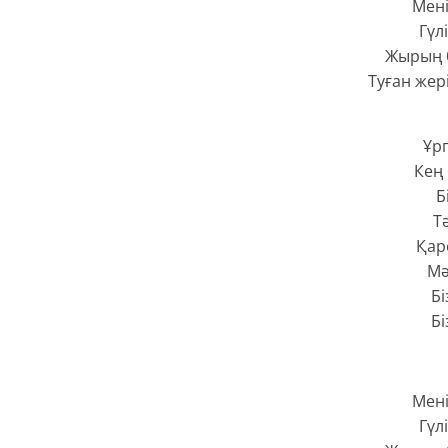
Мені
Гүл
Жырың б
Туған жер
Ұр
Кең 
Б
Тә
Қар
Мә
Бі
Бі
Мені
Гүл