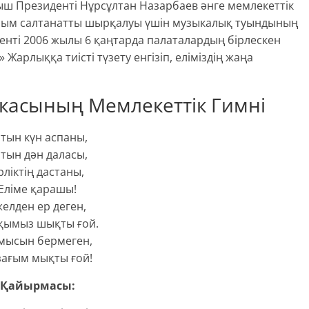
ыш Президенті Нұрсұлтан Назарбаев әнге мемлекеттік
рлым салтанатты шырқалуы үшін музыкалық туындының
менті 2006 жылы 6 қаңтарда палаталардың бірлескен
арлыққа тиісті түзету енгізіп, еліміздің жаңа
икасының Мемлекеттік Гимні
тын күн аспаны,
тын дән даласы,
рліктің дастаны,
Еліме қарашы!
елден ер деген,
қымыз шықты ғой.
мысын бермеген,
зағым мықты ғой!
Қайырмасы: