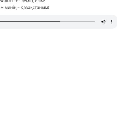
олып төгілемін, елім!
ім менің – Қазақстаным!