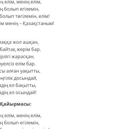
ң елім, менің елім,
ің болып егілемін,
олып төгілемін, елім!
ім менің – Қазақстаным!
паққа жол ашқан,
байтақ жерім бар.
ірлігі жарасқан,
уелсіз елім бар.
сы алған уақытты,
ңгілік досындай,
здің ел бақытты,
здің ел осындай!
Қайырмасы:
ң елім, менің елім,
ің болып егілемін,