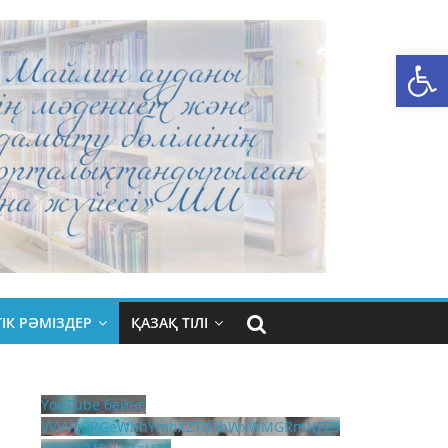
Open toolbar
ІК РӘМІЗДЕР
ҚАЗАҚ ТІЛІ
YouTube бейне
VVVVb0RGeWhhYmhXZTd3bWxWMGRmNFZ3