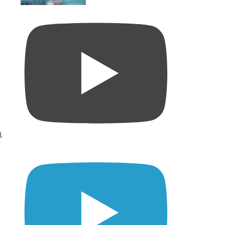
LjBCVkM0Q0I1aUZZ
ң