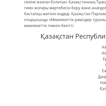
сөзіне жазған болатын. Қазақстанның Тұңғ
гимн жоғары мәртебесін беру және анағұ
бастапқы мәтінін өңдеді. Қазақстан Парла
отырысында «Мемлекеттік рәміздер туралы» Ж
мемлекеттік гимнін бекітті.
Қазақстан Республ
Ал
Ал
Е
Еж
Даң
На
Қа