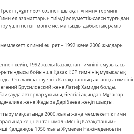
. Гректің «gimneo» сөзінен шыққан «гимн» термині
 Гимн ел азаматтарын тиімді әлеуметтік-саяси тұрғыдан
ру үшін негізгі мәнге ие, маңызды дыбыстық рәміз
 мемлекеттік гимні екі рет – 1992 және 2006 жылдары
еннен кейін, 1992 жылы Қазақстан гимнінің музыкасы
қорытындысы бойынша Қазақ КСР гимнінің музыкалық
нды. Осылайша тәуелсіз Қазақстанның алғашқы гимніні
вгений Брусиловский және Латиф Хамиди болды.
 байқауда авторлар ұжымы, белгілі ақындар Мұзафар
дағалиев және Жадыра Дәрібаева жеңіп шықты.
рттыру мақсатында 2006 жылы жаңа мемлекеттік гимн
 арасында кеңінен танымал «Менің Қазақстаным»
әмші Қалдаяқов 1956 жылы Жұмекен Нәжімеденовтің