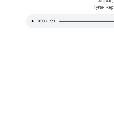
Жырың б
Туған жер