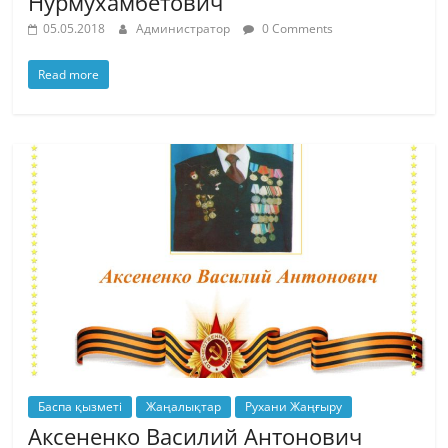
Нурмухамбетович
05.05.2018
Администратор
0 Comments
Read more
Баспа қызметі
Жаңалықтар
Рухани Жаңғыру
Аксененко Василий Антонович