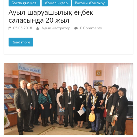
Баспа қызметі
Жаңалықтар
Рухани Жаңғыру
Ауыл шаруашылық еңбек
саласында 20 жыл
05.05.2018
Администратор
0 Comments
Read more