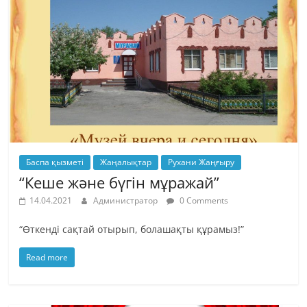
Баспа қызметі
Жаңалықтар
Рухани Жаңғыру
“Кеше және бүгін мұражай”
14.04.2021
Администратор
0 Comments
“Өткенді сақтай отырып, болашақты құрамыз!”
Read more