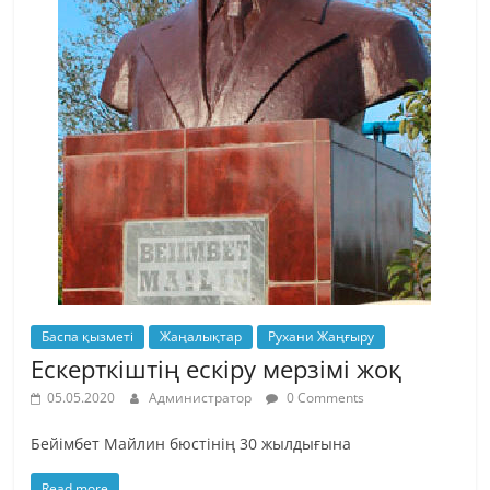
Баспа қызметі
Жаңалықтар
Рухани Жаңғыру
Ескерткіштің ескіру мерзімі жоқ
05.05.2020
Администратор
0 Comments
Бейімбет Майлин бюстінің 30 жылдығына
Read more