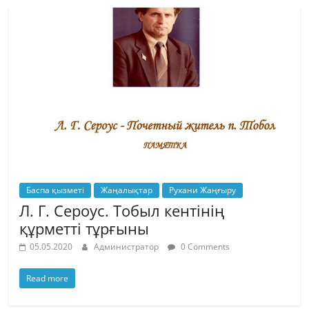
Баспа қызметі
Жаңалықтар
Рухани Жаңғыру
Л. Г. Сероус. Тобыл кентінің
құрметті тұрғыны
05.05.2020
Администратор
0 Comments
Read more