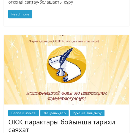
өткенді сақтау-болашақты құру
Read more
Баспа қызметі
Жаңалықтар
Рухани Жаңғыру
ОКЖ парақтары бойынша тарихи
саяхат