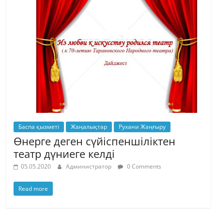
Баспа қызметі
Жаңалықтар
Рухани Жаңғыру
Өнерге деген сүйіспеншіліктен
театр дүниеге келді
05.05.2020
Администратор
0 Comments
Read more