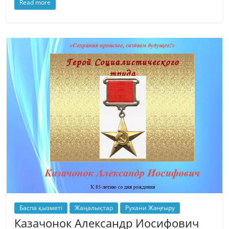
Read more
Баспа қызметі
Жаңалықтар
Рухани Жаңғыру
Казачонок Александр Иосифович