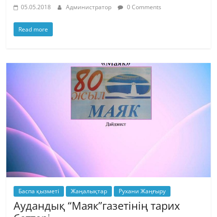
05.05.2018
Администратор
0 Comments
Read more
Баспа қызметі
Жаңалықтар
Рухани Жаңғыру
Аудандық “Маяк”газетінің тарих