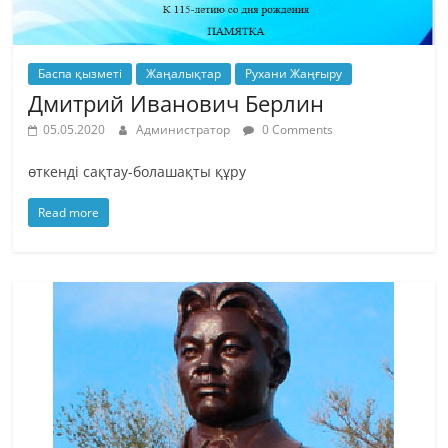
Баспа қызметі
Жаңалықтар
Рухани Жаңғыру
Дмитрий Иванович Берлин
05.05.2020
Администратор
0 Comments
өткенді сақтау-болашақты құру
Read more