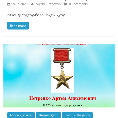
05.05.2020
Администратор
0 Comments
өткенді сақтау-болашақты құру
Read more
Баспа қызметі
Жаңалықтар
Рухани Жаңғыру