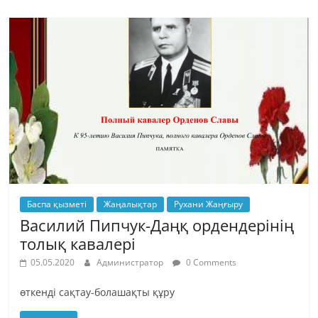
Баспа қызметі
Жаңалықтар
Рухани Жаңғыру
Василий Пипчук-Даңқ ордендерінің
толық кавалері
05.05.2020
Администратор
0 Comments
өткенді сақтау-болашақты құру