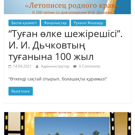
Баспа қызметі
Жаңалықтар
Рухани Жаңғыру
“Туған өлке шежірешісі”.
И. И. Дьчковтың
туғанына 100 жыл
14.04.2021
Администратор
0 Comments
“Өткенді сақтай отырып, болашақты құрамыз!”
Read more