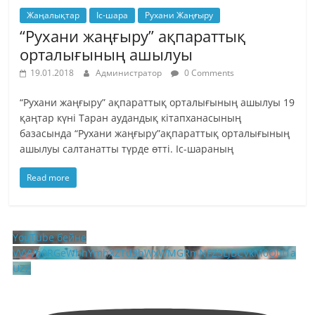
Жаңалықтар
Іс-шара
Рухани Жаңғыру
“Рухани жаңғыру” ақпараттық
орталығының ашылуы
19.01.2018
Администратор
0 Comments
“Рухани жаңғыру” ақпараттық орталығының ашылуы 19
қаңтар күні Таран аудандық кітапханасының
базасында “Рухани жаңғыру”ақпараттық орталығының
ашылуы салтанатты түрде өтті. Іс-шараның
Read more
YouTube бейне
VVVVb0RGeWhhYmhXZTd3bWxWMGRmNFZ3LjBCVkM0Q0I1a
UZZ