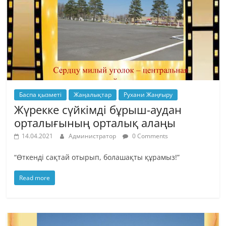
Баспа қызметі
Жаңалықтар
Рухани Жаңғыру
Жүрекке сүйкімді бұрыш-аудан
орталығының орталық алаңы
14.04.2021
Администратор
0 Comments
“Өткенді сақтай отырып, болашақты құрамыз!”
Read more