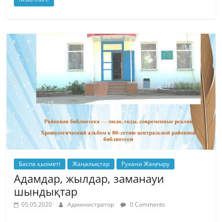
Баспа қызметі
Жаңалықтар
Рухани Жаңғыру
Адамдар, жылдар, заманауи
шындықтар
05.05.2020
Администратор
0 Comments