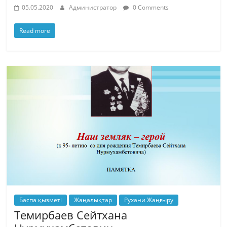
05.05.2020
Администратор
0 Comments
Read more
Баспа қызметі
Жаңалықтар
Рухани Жаңғыру
Темирбаев Сейтхана