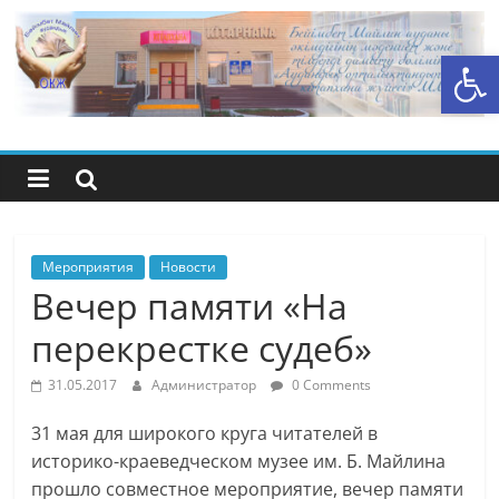
Перейти
к
Открыть панель инструментов
содержимому
Центральная
библиотечная
система
района
Мероприятия
Новости
Вечер памяти «На
Беимбета
перекрестке судеб»
Майлина
31.05.2017
Администратор
0 Comments
31 мая для широкого круга читателей в
историко-краеведческом музее им. Б. Майлина
прошло совместное мероприятие, вечер памяти