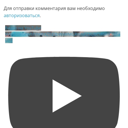
Для отправки комментария вам необходимо
авторизоваться
.
Видео на YouTube
VVVVb0RGeWhhYmhXZTd3bWxWMGRmNFZ3LjBCVkM0Q0I1a
UZZ