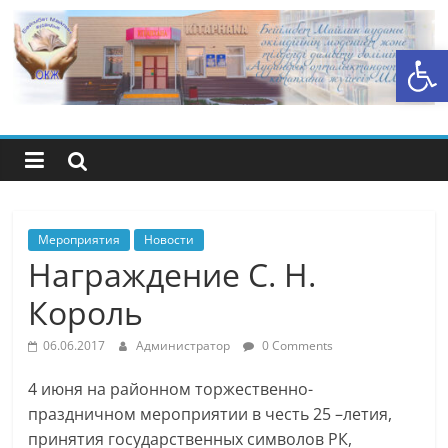
Перейти
к
Открыть панель инструментов
содержимому
Центральная
библиотечная
система
района
Мероприятия
Новости
Награждение С. Н.
Беимбета
Король
Майлина
06.06.2017
Администратор
0 Comments
4 июня на районном торжественно-
праздничном мероприятии в честь 25 –летия,
принятия государственных символов РК,