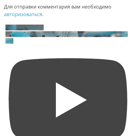
Для отправки комментария вам необходимо
авторизоваться
.
Видео на YouTube
VVVVb0RGeWhhYmhXZTd3bWxWMGRmNFZ3LjBCVkM0Q0I1a
UZZ