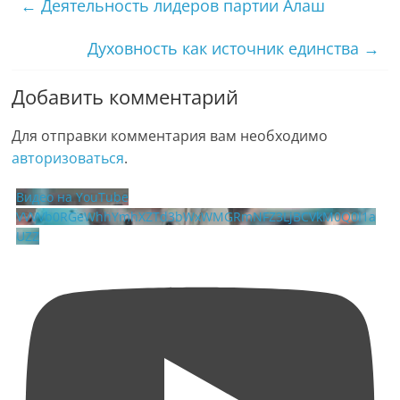
←
Деятельность лидеров партии Алаш
Духовность как источник единства
→
Добавить комментарий
Для отправки комментария вам необходимо
авторизоваться
.
Видео на YouTube
VVVVb0RGeWhhYmhXZTd3bWxWMGRmNFZ3LjBCVkM0Q0I1a
UZZ