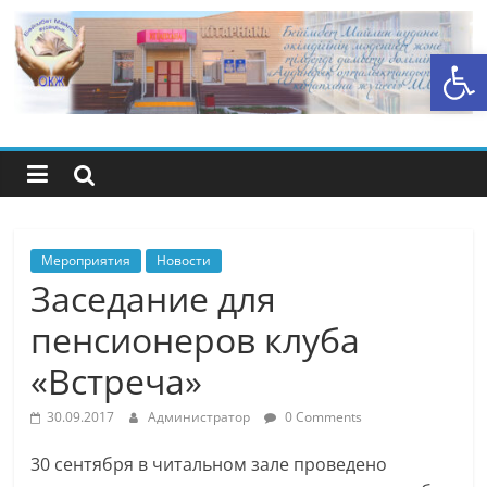
Перейти
к
Открыть панель инструментов
содержимому
Центральная
библиотечная
система
района
Мероприятия
Новости
Заседание для
Беимбета
пенсионеров клуба
«Встреча»
Майлина
30.09.2017
Администратор
0 Comments
30 сентября в читальном зале проведено