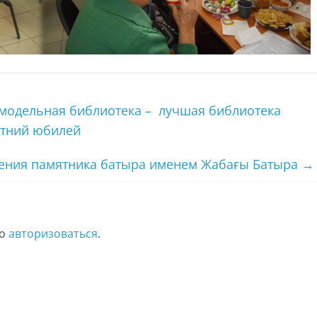
 модельная библиотека – лучшая библиотека
етний юбилей
ения памятника батыра именем Жабағы Батыра
→
мо
авторизоваться
.