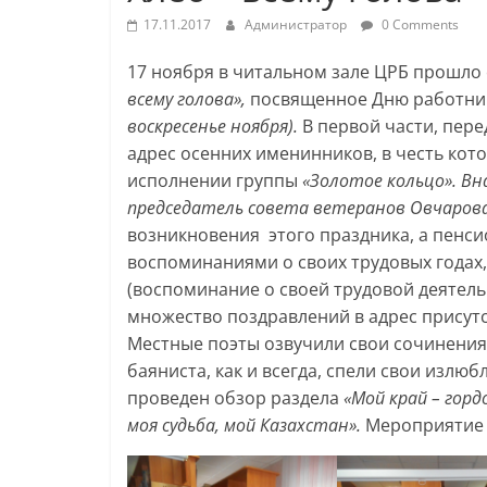
17.11.2017
Администратор
0 Comments
17 ноября в читальном зале ЦРБ прошло 
всему
голова»,
посвященное Дню работнико
воскресенье ноября).
В первой части, пере
адрес осенних именинников, в честь кот
исполнении группы
«Золотое кольцо».
Вн
председатель совета ветеранов Овчарова
возникновения этого праздника, а пенси
воспоминаниями о своих трудовых годах,
(воспоминание о своей трудовой деятельн
множество поздравлений в адрес присут
Местные поэты озвучили свои сочинения 
баяниста, как и всегда, спели свои излю
проведен обзор раздела
«Мой край –
горд
моя судьба, мой Казахстан».
Мероприятие п