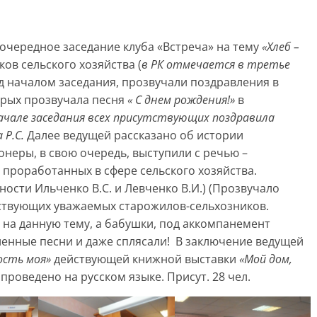
очередное заседание клуба «Встреча» на тему
«Хлеб –
в сельского хозяйства (
в РК
отмечается в третье
д началом заседания, прозвучали поздравления в
орых прозвучала песня
« С
днем рождения!»
в
ачале заседания всех присутствующих поздравила
 Р.С.
Далее ведущей рассказано об истории
онеры, в свою очередь, выступили с речью –
 проработанных в сфере сельского хозяйства.
ости Ильченко В.С. и Левченко В.И.) (Прозвучало
ствующих уважаемых старожилов-сельхозников.
на данную тему, а бабушки, под аккомпанемент
бленные песни и даже сплясали! В заключение ведущей
ость моя»
действующей книжной выставки
«Мой дом,
роведено на русском языке. Присут. 28 чел.