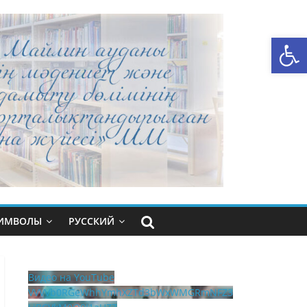
Открыть панель инструментов
СИМВОЛЫ
РУССКИЙ
Видео на YouTube
VVVVb0RGeWhhYmhXZTd3bWxWMGRmNFZ3