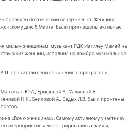
РБ проведен поэтический вечер «Весна. Женщина.
женскому дню 8 Марта. Были приглашены активные
ия милым женщинам: музыкант РДК Изтилеу Мамай на
тствующих женщин, исполнил на домбре музыкальное
А.П. прочитали свои сочинения о прекрасной
Маркитан Ю.А., Еришевой А., Уалиевой В.,
геновой Н.К., Беиловой А., Седых Л.В.,были прочтены
 поэтов.
рина «Все о женщинах». Самому активному участнику
всего мероприятия демонстрировались слайды,