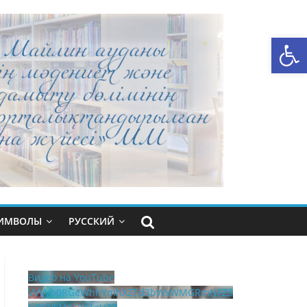
Открыть панель инструментов
СИМВОЛЫ
РУССКИЙ
Видео на YouTube
VVVVb0RGeWhhYmhXZTd3bWxWMGRmNFZ3