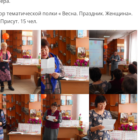
ера.
р тематической полки « Весна. Праздник. Женщина».
Присут. 15 чел.