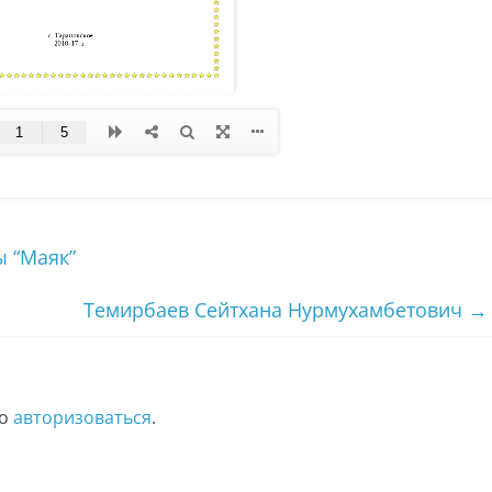
 “Маяк”
Темирбаев Сейтхана Нурмухамбетович
→
мо
авторизоваться
.