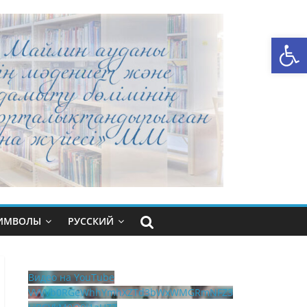
Открыть панель инструментов
СИМВОЛЫ
РУССКИЙ
Видео на YouTube
VVVVb0RGeWhhYmhXZTd3bWxWMGRmNFZ3