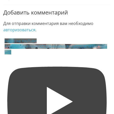
Добавить комментарий
Для отправки комментария вам необходимо
авторизоваться
.
Видео на YouTube
VVVVb0RGeWhhYmhXZTd3bWxWMGRmNFZ3LjBCVkM0Q0I1a
UZZ