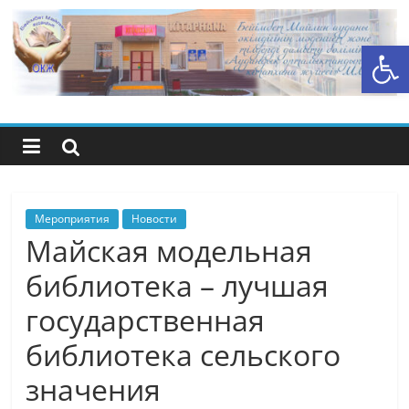
Перейти
к
Открыть панель инструментов
содержимому
Центральная
библиотечная
система
района
Мероприятия
Новости
Майская модельная
Беимбета
библиотека – лучшая
государственная
Майлина
библиотека сельского
значения