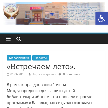
Перейти
к
Открыть панель инструментов
содержимому
Центральная
библиотечная
система
района
Мероприятия
Новости
«Встречаем лето».
Беимбета
01.06.2018
Администратор
0 Comments
Майлина
В рамках празднования 1 июня –
Международного дня зашиты детей
библиотекари абонемента провели игровую
программу « Балалықтың сиқырлы жағалауы.