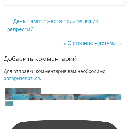
←
День памяти жертв политических
репрессий
« О столице – детям»
→
Добавить комментарий
Для отправки комментария вам необходимо
авторизоваться
.
Видео на YouTube
VVVVb0RGeWhhYmhXZTd3bWxWMGRmNFZ3LjBCVkM0Q0I1a
UZZ