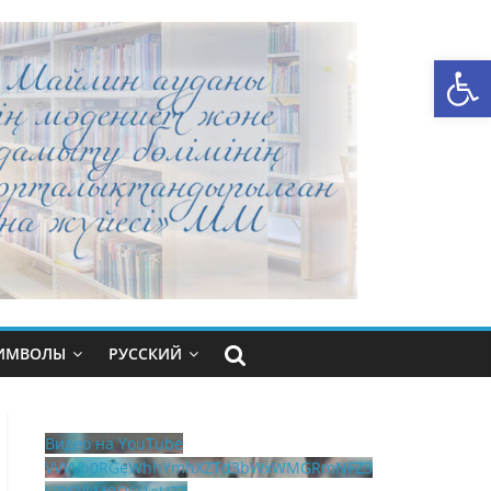
Открыть панель инструментов
СИМВОЛЫ
РУССКИЙ
Видео на YouTube
VVVVb0RGeWhhYmhXZTd3bWxWMGRmNFZ3