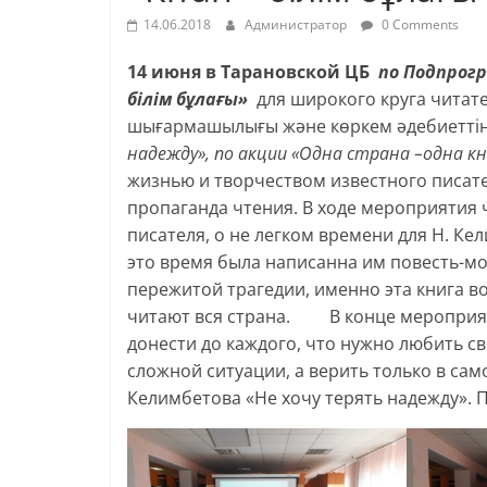
14.06.2018
Администратор
0 Comments
14 июня в Тарановской ЦБ
по Подпрогр
білім бұлағы»
для широкого круга читат
шығармашылығы және көркем әдебиеттің
надежду», по акции «Одна страна –одна кни
жизнью и творчеством известного писате
пропаганда чтения. В ходе мероприятия
писателя, о не легком времени для Н. Кел
это время была написанна им повесть-м
пережитой трагедии, именно эта книга во
читают вся страна. В конце мероприят
донести до каждого, что нужно любить сво
сложной ситуации, а верить только в сам
Келимбетова «Не хочу терять надежду». П