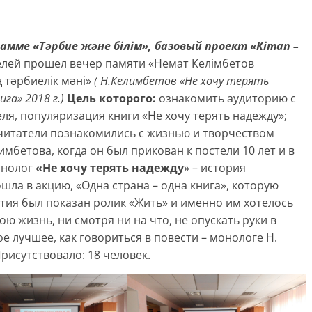
амме «Тәрбие және білім», базовый проект «Кітап –
елей прошел вечер памяти «Немат Келімбетов
 тәрбиелік мәні»
( Н.Келимбетов «Не хочу терять
га» 2018 г.)
Цель которого:
ознакомить аудиторию с
ля, популяризация книги «Не хочу терять надежду»;
 читатели познакомились с жизнью и творчеством
имбетова, когда он был прикован к постели 10 лет и в
онолог
«Не хочу терять надежду
» – история
шла в акцию, «Одна страна – одна книга», которую
ия был показан ролик «Жить» и именно им хотелось
ю жизнь, ни смотря ни на что, не опускать руки в
ое лучшее, как говориться в повести – монологе Н.
рисутствовало: 18 человек.