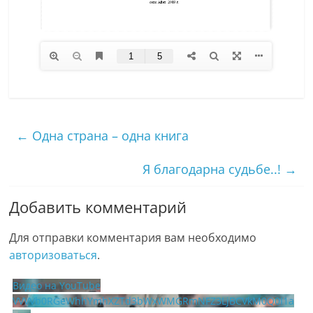
←
Одна страна – одна книга
Я благодарна судьбе..!
→
Добавить комментарий
Для отправки комментария вам необходимо
авторизоваться
.
Видео на YouTube
VVVVb0RGeWhhYmhXZTd3bWxWMGRmNFZ3LjBCVkM0Q0I1a