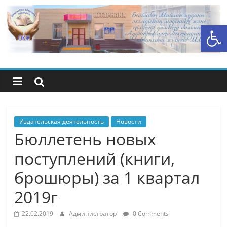
Перейти
к
Открыть панель инструментов
содержимому
Центральная
библиотечная
система
района
Издательская деятельность
Новости
Бюллетень новых
Беимбета
поступлений (книги,
брошюры) за 1 квартал
Майлина
2019г
22.02.2019
Администратор
0 Comments