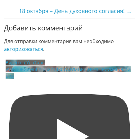
18 октября – День духовного согласия!
→
Добавить комментарий
Для отправки комментария вам необходимо
авторизоваться
.
Видео на YouTube
VVVVb0RGeWhhYmhXZTd3bWxWMGRmNFZ3LjBCVkM0Q0I1a
UZZ