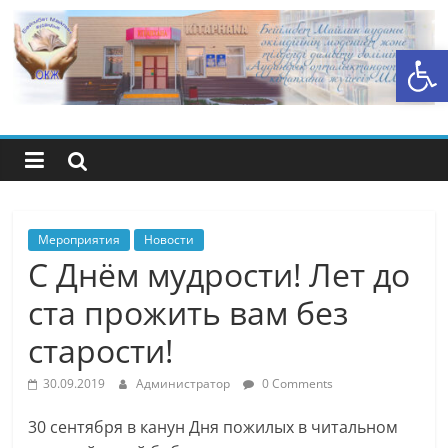
Перейти
к
Открыть панель инструментов
содержимому
Центральная
библиотечная
система
района
Мероприятия
Новости
С Днём мудрости! Лет до
Беимбета
ста прожить вам без
старости!
Майлина
30.09.2019
Администратор
0 Comments
30 сентября в канун Дня пожилых в читальном