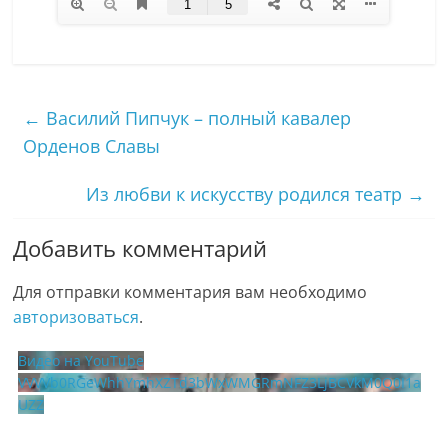
←
Василий Пипчук – полный кавалер
Орденов Славы
Из любви к искусству родился театр
→
Добавить комментарий
Для отправки комментария вам необходимо
авторизоваться
.
Видео на YouTube
VVVVb0RGeWhhYmhXZTd3bWxWMGRmNFZ3LjBCVkM0Q0I1a
UZZ