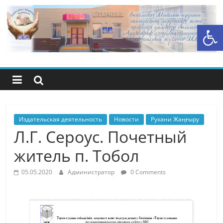
Перейти
к
Открыть панель инструментов
содержимому
Центральная
библиотечная
система
района
Издательская деятельность
Новости
Рухани Жаңғыру
Л.Г. Сероус. Почетный
Беимбета
житель п. Тобол
Майлина
05.05.2020
Администратор
0 Comments