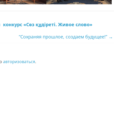
 конкурс
«Сөз құдіреті. Живое слово»
“Сохраняя прошлое, создаем будущее!”
→
мо
авторизоваться
.