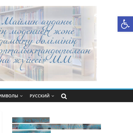
Открыть панель инструментов
СИМВОЛЫ
РУССКИЙ
Видео на YouTube
VVVVb0RGeWhhYmhXZTd3bWxWMGRmNFZ3