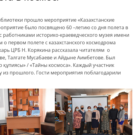
библиотеки прошло мероприятие «Казахстанские
оприятие было посвящено 60 –летию со дня полета в
 с работниками историко-краеведческого музея имени
ям о первом полете с казахстанского космодрома
карь ЦРБ Н. Корякина рассказала читателям о
ве, Талгате Мусабаеве и Айдыне Аимбетове. Был
 құпиясы» / «Тайны космоса». Каждый участник
ку из прошлого. Гости мероприятия поблагодарили