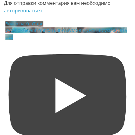
Для отправки комментария вам необходимо
авторизоваться
.
Видео на YouTube
VVVVb0RGeWhhYmhXZTd3bWxWMGRmNFZ3LjBCVkM0Q0I1a
UZZ