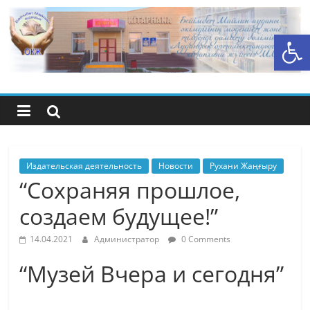
Перейти
к
Открыть панель инструментов
содержимому
Центральная
библиотечная
система
района
Издательская деятельность
Новости
Рухани Жаңғыру
“Сохраняя прошлое,
Беимбета
создаем будущее!”
Майлина
14.04.2021
Администратор
0 Comments
“Музей Вчера и сегодня”