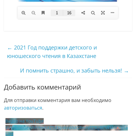
←
2021 Год поддержки детского и
юношеского чтения в Казахстане
И помнить страшно, и забыть нельзя!
→
Добавить комментарий
Для отправки комментария вам необходимо
авторизоваться
.
Видео на YouTube
VVVVb0RGeWhhYmhXZTd3bWxWMGRmNFZ3LjBCVkM0Q0I1a
UZZ