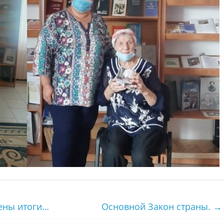
ены итоги…
Основной Закон страны.
→