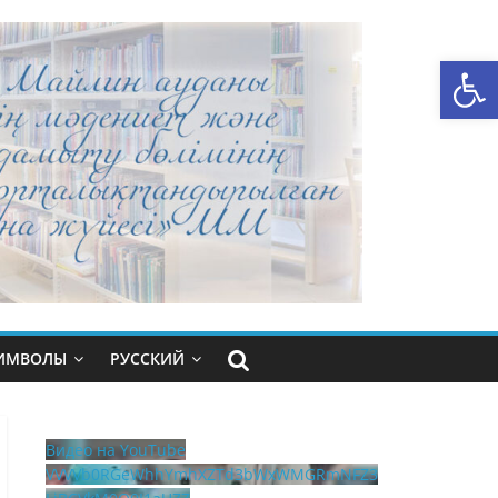
Открыть панель инструментов
СИМВОЛЫ
РУССКИЙ
Видео на YouTube
VVVVb0RGeWhhYmhXZTd3bWxWMGRmNFZ3