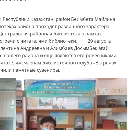
ти Республики Казахстан, район Беимбета Майлина
иотеках района проходят различного характера
Центральная районная библиотека в рамках
встречи с читателями библиотеки. 20 августа
лентина Андреевна и Алимбаев Досымбек ағай,
е нашего района и еще являются его ровесниками.
итателям, членам библиотечного клуба «Встреча»
учили памятные сувениры.