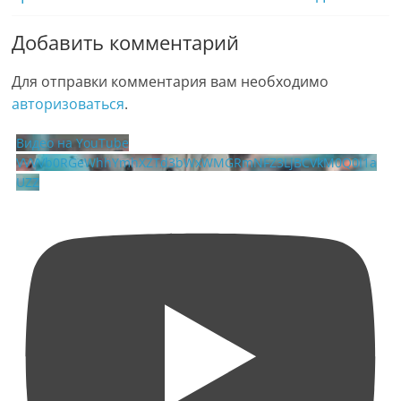
Добавить комментарий
Для отправки комментария вам необходимо
авторизоваться
.
Видео на YouTube
VVVVb0RGeWhhYmhXZTd3bWxWMGRmNFZ3LjBCVkM0Q0I1a
UZZ