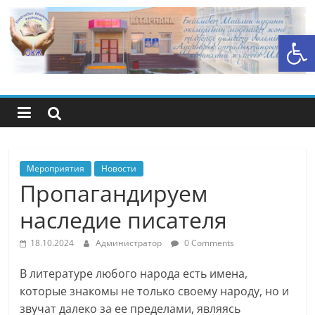
Перейти
к
Открыть панель инструментов
содержимому
Центральная
библиотечная
система
района
Мероприятия
Новости
Пропагандируем
Беимбета
наследие писателя
Майлина
18.10.2024
Администратор
0 Comments
В литературе любого народа есть имена,
которые знакомы не только своему народу, но и
звучат далеко за ее пределами, являясь