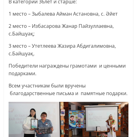
В категории 36лет и старше:
1 место – Зыбалева Айман Астановна, с. Әйет
2 место – Избасарова Жанар Пайзуллаевна,
с.Байшуақ;
3 место – Утетлеева Жазира Абдигалимовна,
с.Байшуақ.
Победители награждены грамотами и ценными
подарками.
Всем участникам были вручены
благодарственные письма и памятные подарки.