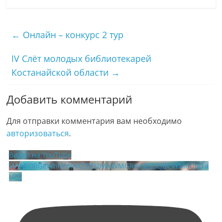
←
Онлайн – конкурс 2 тур
IV Слёт молодых библиотекарей
Костанайской области
→
Добавить комментарий
Для отправки комментария вам необходимо
авторизоваться
.
Видео на YouTube
VVVVb0RGeWhhYmhXZTd3bWxWMGRmNFZ3LjBCVkM0Q0I1a
UZZ