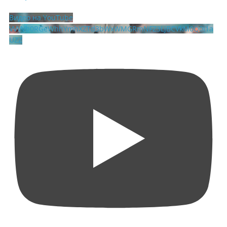
Видео на YouTube
VVVVb0RGeWhhYmhXZTd3bWxWMGRmNFZ3LjBCVkM0Q0I1a
UZZ