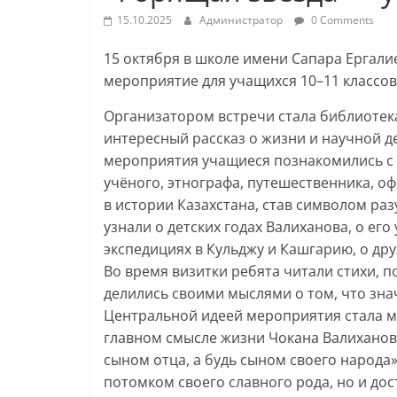
15.10.2025
Администратор
0 Comments
15 октября в школе имени Сапара Ергал
мероприятие для учащихся 10–11 классов
Организатором встречи стала библиотек
интересный рассказ о жизни и научной де
мероприятия учащиеся познакомились с
учёного, этнографа, путешественника, о
в истории Казахстана, став символом ра
узнали о детских годах Валиханова, о его
экспедициях в Кульджу и Кашгарию, о др
Во время визитки ребята читали стихи, 
делились своими мыслями о том, что зн
Центральной идеей мероприятия стала м
главном смысле жизни Чокана Валиханова
сыном отца, а будь сыном своего народа
потомком своего славного рода, но и до