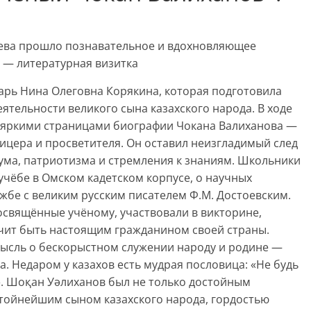
иева прошло познавательное и вдохновляющее
 — литературная визитка
арь Нина Олеговна Корякина, которая подготовила
ятельности великого сына казахского народа. В ходе
 яркими страницами биографии Чокана Валиханова —
фицера и просветителя. Он оставил неизгладимый след
зума, патриотизма и стремления к знаниям. Школьники
 учёбе в Омском кадетском корпусе, о научных
ужбе с великим русским писателем Ф.М. Достоевским.
посвящённые учёному, участвовали в викторине,
ачит быть настоящим гражданином своей страны.
ысль о бескорыстном служении народу и родине —
. Недаром у казахов есть мудрая пословица: «Не будь
». Шоқан Уәлиханов был не только достойным
стойнейшим сыном казахского народа, гордостью