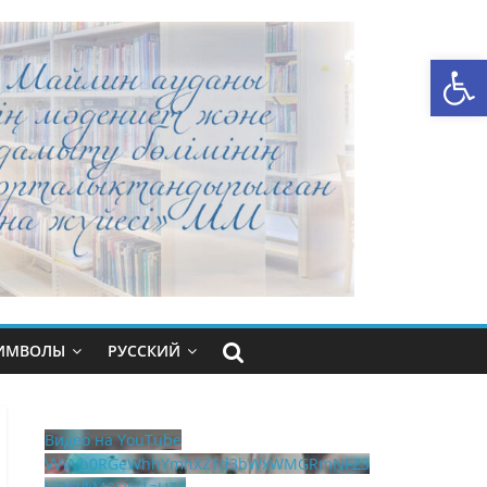
Открыть панель инструментов
СИМВОЛЫ
РУССКИЙ
Видео на YouTube
VVVVb0RGeWhhYmhXZTd3bWxWMGRmNFZ3