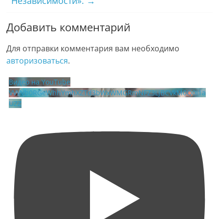
Независимости».
→
Добавить комментарий
Для отправки комментария вам необходимо
авторизоваться
.
Видео на YouTube
VVVVb0RGeWhhYmhXZTd3bWxWMGRmNFZ3LjBCVkM0Q0I1a
UZZ