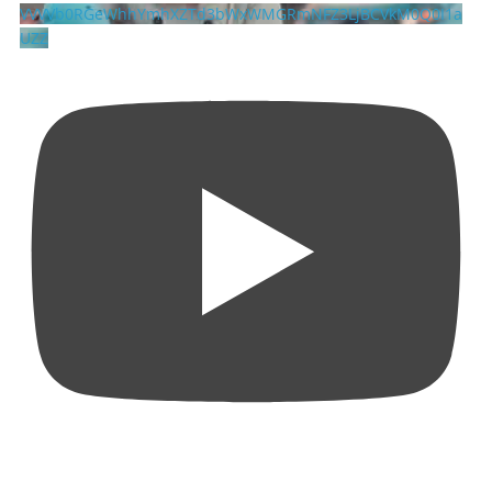
VVVVb0RGeWhhYmhXZTd3bWxWMGRmNFZ3LjBCVkM0Q0I1a
UZZ