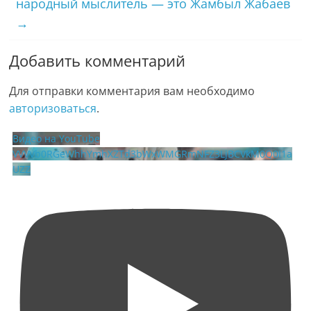
народный мыслитель — это Жамбыл Жабаев
→
Добавить комментарий
Для отправки комментария вам необходимо
авторизоваться
.
Видео на YouTube
VVVVb0RGeWhhYmhXZTd3bWxWMGRmNFZ3LjBCVkM0Q0I1a
UZZ