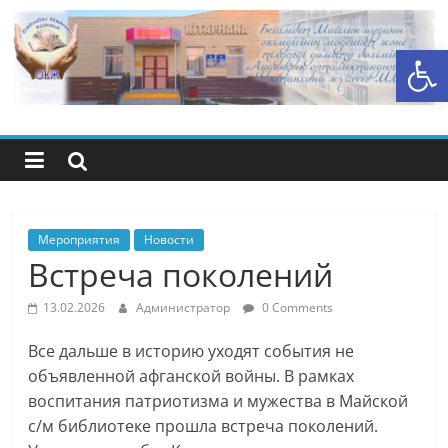
Перейти
к
Открыть панель инструментов
содержимому
Центральная
библиотечная
система
района
Мероприятия
Новости
Встреча поколений
Беимбета
13.02.2026
Администратор
0 Comments
Майлина
Все дальше в историю уходят события не
объявленной афганской войны. В рамках
воспитания патриотизма и мужества в Майской
с/м библиотеке прошла встреча поколений.