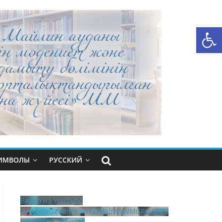
Открыть панель инструментов
СИМВОЛЫ
РУССКИЙ
Видео на YouTube
VVVVb0RGeWhhYmhXZTd3bWxWMGRmNFZ3