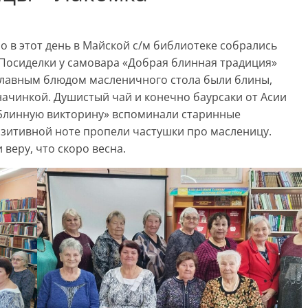
о в этот день в Майской с/м библиотеке собрались
 Посиделки у самовара «Добрая блинная традиция»
Главным блюдом масленичного стола были блины,
 начинкой. Душистый чай и конечно баурсаки от Асии
«Блинную викторину» вспоминали старинные
озитивной ноте пропели частушки про масленицу.
веру, что скоро весна.