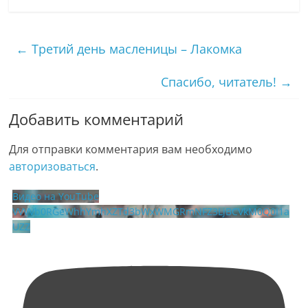
←
Третий день масленицы – Лакомка
Спасибо, читатель!
→
Добавить комментарий
Для отправки комментария вам необходимо
авторизоваться
.
Видео на YouTube
VVVVb0RGeWhhYmhXZTd3bWxWMGRmNFZ3LjBCVkM0Q0I1a
UZZ