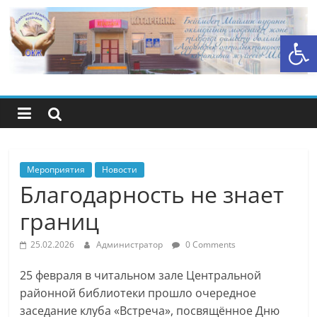
Перейти
к
Открыть панель инструментов
содержимому
Центральная
библиотечная
система
района
Мероприятия
Новости
Благодарность не знает
Беимбета
границ
Майлина
25.02.2026
Администратор
0 Comments
25 февраля в читальном зале Центральной
районной библиотеки прошло очередное
заседание клуба «Встреча», посвящённое Дню