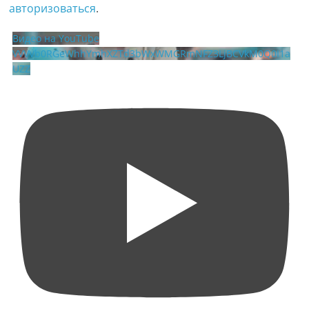
авторизоваться
.
Видео на YouTube
VVVVb0RGeWhhYmhXZTd3bWxWMGRmNFZ3LjBCVkM0Q0I1a
UZZ