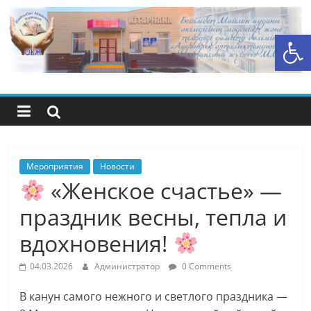
Перейти
к
Открыть панель инструментов
содержимому
Центральная
библиотечная
система
района
Мероприятия
Новости
«Женское счастье» —
Беимбета
праздник весны, тепла и
вдохновения!
Майлина
04.03.2026
Администратор
0 Comments
В канун самого нежного и светлого праздника —