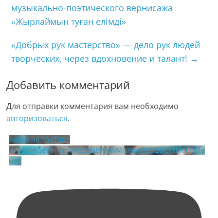
музыкально-поэтического вернисажа
«Жырлаймын туған елімді»
«Добрых рук мастерство» — дело рук людей
творческих, через вдохновение и талант!
→
Добавить комментарий
Для отправки комментария вам необходимо
авторизоваться
.
Видео на YouTube
VVVVb0RGeWhhYmhXZTd3bWxWMGRmNFZ3LjBCVkM0Q0I1a
UZZ