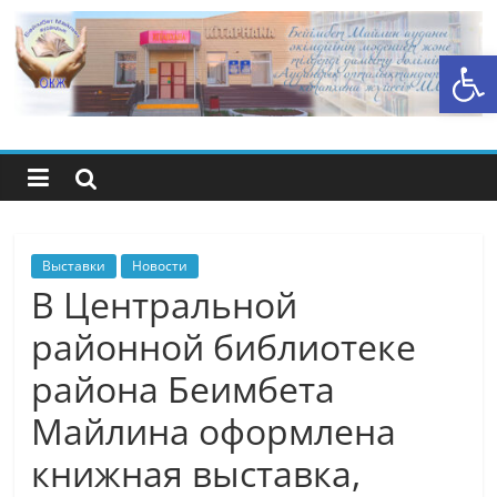
Перейти
к
Открыть панель инструментов
содержимому
Центральная
библиотечная
система
района
Выставки
Новости
В Центральной
Беимбета
районной библиотеке
района Беимбета
Майлина
Майлина оформлена
книжная выставка,