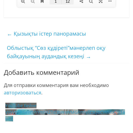
←
Қызықты істер панорамасы
Облыстық “Сөз құдіреті”мәнерлеп оқу
байқауының аудандық кезеңі
→
Добавить комментарий
Для отправки комментария вам необходимо
авторизоваться
.
YouTube бейне
VVVVb0RGeWhhYmhXZTd3bWxWMGRmNFZ3LjBCVkM0Q0I1a
UZZ