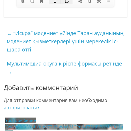
←
“Искра” мәдениет үйінде Таран ауданының
мәдениет қызметкерлері үшін мерекелік іс-
шара өтті
Мультимедиа-оқуға кіріспе формасы ретінде
→
Добавить комментарий
Для отправки комментария вам необходимо
авторизоваться
.
YouTube бейне
VVVVb0RGeWhhYmhXZTd3bWxWMGRmNFZ3LjBCVkM0Q0I1a