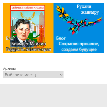
Архивы
Пайдаланушы аты немесе электрондық пошта