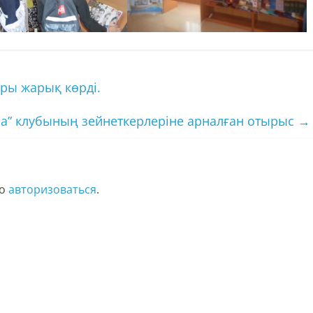
ры жарық көрді.
ча” клубының зейнеткерлеріне арналған отырыс
→
мо
авторизоваться
.