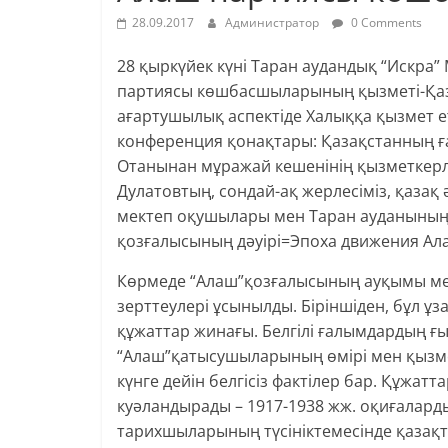
28.09.2017
Администратор
0 Comments
28 қыркүйек күні Таран аудандық “Искра
партиясы көшбасшыларының қызметі-Қазақ
ағартушылық аспектіде Халыққа қызмет е
конференция қонақтары: Қазақстанның 
Отанынан мұражай кешенінің қызметкерл
Дулатовтың, сондай-ақ жерлесіміз, қазақ
мектеп оқушылары мен Таран ауданының 
қозғалысының дәуірі=Эпоха движения Алаш
Көрмеде “Алаш”қозғалысының ауқымы м
зерттеулері ұсынылды. Біріншіден, бұл ұ
құжаттар жинағы. Белгілі ғалымдардың
“Алаш”қатысушыларының өмірі мен қызмет
күнге дейін белгісіз фактілер бар. Құжат
куәландырады – 1917-1938 жж. оқиғалард
тарихшыларының түсініктемесінде қазақт