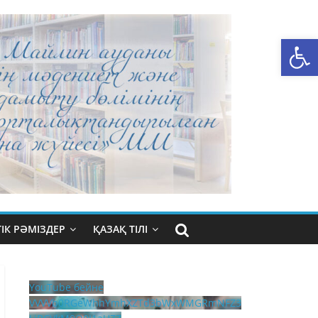
Open toolbar
ІК РӘМІЗДЕР
ҚАЗАҚ ТІЛІ
YouTube бейне
VVVVb0RGeWhhYmhXZTd3bWxWMGRmNFZ3