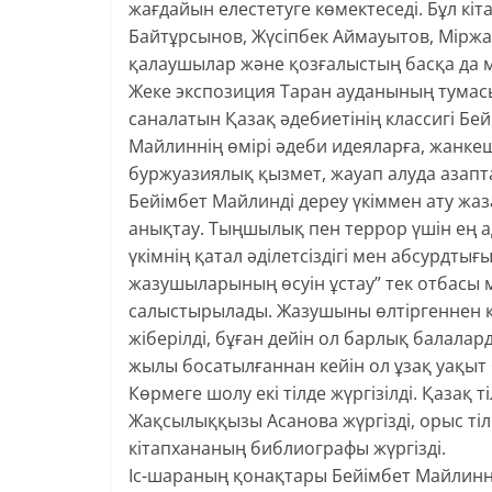
жағдайын елестетуге көмектеседі. Бұл кі
Байтұрсынов, Жүсіпбек Аймауытов, Міржа
қалаушылар және қозғалыстың басқа да мү
Жеке экспозиция Таран ауданының тумас
саналатын Қазақ әдебиетінің классигі Б
Майлиннің өмірі әдеби идеяларға, жанке
буржуазиялық қызмет, жауап алуда азап
Бейімбет Майлинді дереу үкіммен ату жа
анықтау. Тыңшылық пен террор үшін ең 
үкімнің қатал әділетсіздігі мен абсурдты
жазушыларының өсуін ұстау” тек отбасы
салыстырылады. Жазушыны өлтіргеннен к
жіберілді, бұған дейін ол барлық балалард
жылы босатылғаннан кейін ол ұзақ уақыт б
Көрмеге шолу екі тілде жүргізілді. Қазақ
Жақсылыққызы Асанова жүргізді, орыс тіл
кітапхананың библиографы жүргізді.
Іс-шараның қонақтары Бейімбет Майлинн