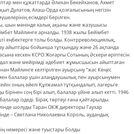
таптар мен құжаттарда Әлихан Бөкейханов, Ахмет
қып Дулатов, Алаш-Орда қозғалысының негізін
шелерінің есімдері берілген.
ы, шын мәнінде халық ақыны және жазушысы
ейімбет Майлинге арналды. 1938 жылы Бейімбет
шті еңбектерге толы болды. Контрреволюциялық,
тау айыптары бойынша тұтқындау және 26 ақпанда
засына кескен КСРО Жоғарғы Сотының Әскери әріптесін
адал және мейірімді әдебиет жұмысшысын айыптаған
ғынан Майлинге келтірілген ауырсыну “жас Кеңес
 мен балалар үшін алаңдаушылық пен ауырсынумен
ейін оның әйелі Құлжамал тұтқындалып, лагерьге
ы бірінен соң бірі алып, балалар үйіне алып кетті. 1946
алалар іздеді. Бірақ төртеуі ғана қайтарылды.
 тілінде шолуды Таран ОКЖ директоры Гаухар
інде – Светлана Николаевна Король, аудандық
ің немересі және туыстары болды