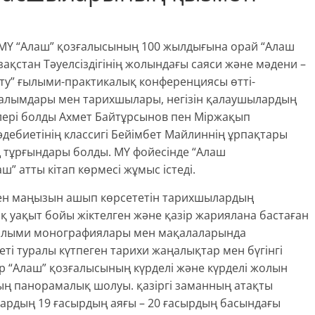
” МҮ “Алаш” қозғалысының 100 жылдығына орай “Алаш
стан Тәуелсіздігінің жолындағы саяси және мәдени –
ту” ғылыми-практикалық конференциясы өтті-
ғалымдары мен тарихшылары, негізін қалаушылардың
ері болды Ахмет Байтұрсынов пен Міржақып
 әдебиетінің классигі Бейімбет Майлиннің ұрпақтары
тұрғындары болды. МҮ фойесінде “Алаш
” атты кітап көрмесі жұмыс істеді.
ен маңызын ашып көрсететін тарихшылардың
зақ уақыт бойы жіктелген және қазір жариялана бастаған
 ғылыми монографиялары мен мақалаларында
і туралы күтпеген тарихи жаңалықтар мен бүгінгі
тар “Алаш” қозғалысының күрделі және күрделі жолын
ың панорамалық шолуы. қазіргі заманның атақты
ардың 19 ғасырдың аяғы – 20 ғасырдың басындағы