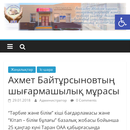
Skip
to
Open toolbar
content
Бейімбет
Майлин
ауданының
орталық
Жаңалықтар
Іс-шара
Ахмет Байтұрсыновтың
кітапхана
шығармашылық мұрасы
жүйесі
29.01.2018
Администратор
0 Comments
“Тәрбие және білім” кіші бағдарламасы және
“Кітап – білім бұлағы” базалық жобасы бойынша
25 қаңтар күні Таран ОАА қабырғасында