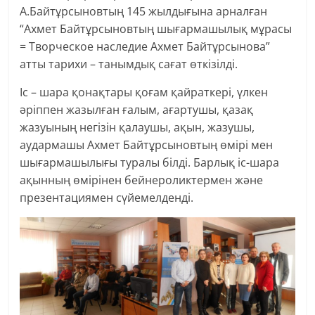
А.Байтұрсыновтың 145 жылдығына арналған
“Ахмет Байтұрсыновтың шығармашылық мұрасы
= Творческое наследие Ахмет Байтұрсынова”
атты тарихи – танымдық сағат өткізілді.
Іс – шара қонақтары қоғам қайраткері, үлкен
әріппен жазылған ғалым, ағартушы, қазақ
жазуының негізін қалаушы, ақын, жазушы,
аудармашы Ахмет Байтұрсыновтың өмірі мен
шығармашылығы туралы білді. Барлық іс-шара
ақынның өмірінен бейнероликтермен және
презентациямен сүйемелденді.