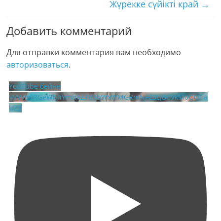
Жүрекке сүйікті край
→
Добавить комментарий
Для отправки комментария вам необходимо
авторизоваться
.
YouTube бейне
VVVVb0RGeWhhYmhXZTd3bWxWMGRmNFZ3LjBCVkM0Q0I1a
UZZ