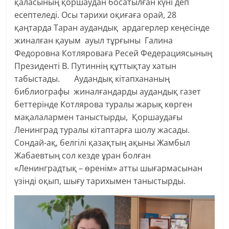
қаласының қоршаудан босатылған күні деп
есептеледі. Осы тарихи оқиғаға орай, 28
қаңтарда Таран аудандық ардагерлер кеңесінде
жиналған қауым ауыл тұрғыны Галина
Федоровна Котляроваға Ресей Федерациясының
Президенті В. Путиннің құттықтау хатын
табыстады. Аудандық кітапхананың
библиографы жиналғандарды аудандық газет
беттерінде Котлярова туралы жарық көрген
мақалалармен таныстырды, Қоршаудағы
Ленинград туралы кітаптарға шолу жасады.
Сондай-ақ, белгілі қазақтың ақыны Жамбыл
Жабаевтың сол кезде ұран болған
«Ленинградтық – өренім» атты шығармасынан
үзінді оқып, шығу тарихымен таныстырды.