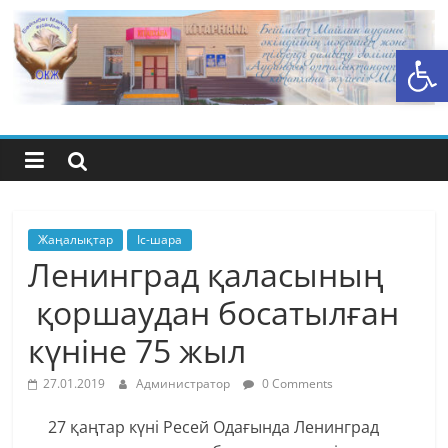
Skip
to
Open toolbar
content
Бейімбет
Майлин
ауданының
орталық
Жаңалықтар
Іс-шара
Ленинград қаласының
кітапхана
қоршаудан босатылған
күніне 75 жыл
жүйесі
27.01.2019
Администратор
0 Comments
27 қаңтар күні Ресей Одағында Ленинград