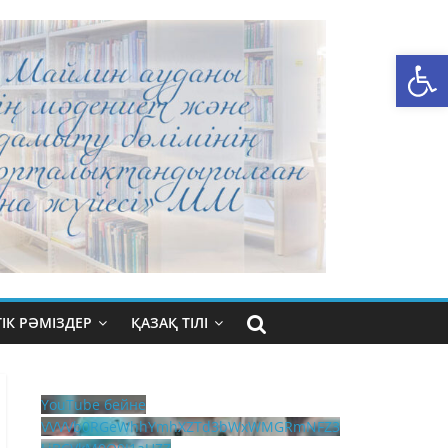
Open toolbar
ІК РӘМІЗДЕР
ҚАЗАҚ ТІЛІ
YouTube бейне
VVVVb0RGeWhhYmhXZTd3bWxWMGRmNFZ3