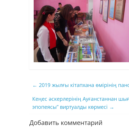
←
2019 жылғы кітапхана өмірінің па
Кеңес әскерлерінің Ауғанстаннан шы
эпопеясы” виртуалды көрмесі
→
Добавить комментарий