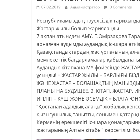
07.02.2019
Администратор
0 Comments
Республикамыздың тәуелсіздік тарихында
Жастар жылы болып жарияланды.
7 ақпан атындағы АМҮ. Е.Өмірзақова Та
арналған ауқымды аудандық іс-шара өткізд
Қазақстандықтардың жас ұрпағының әл-ау
мемлекеттік бағдарламалар қабылданатын
Аудандық кітапхана МҮ фойесінде ЖАСТА
ұсынды! = ЖАСТАР ЖЫЛЫ – БАРЛЫҒЫ БІЗДІ
ЖӘНЕ ЖАСТАР – БОЛАШАҚТЫҢ МАҢЫЗДЫ
ПЛАНЫ НА БУДУЩЕЕ. 2. КІТАП. ЖАСТАР. И
ИГІЛІГІ – КҮШ ЖӘНЕ ӘСЕМДІК = БЛАГА Ю
“Қостанай адалдық алаңы” жобалық кеңсе
қызығушылық танытты, сонымен қатар қыз
Көрменің ерекшелігі іс-шара қонақтары
жастарының Алтын кітабы” көрсетілімі бо