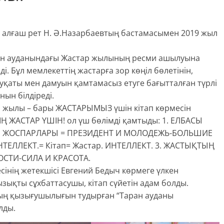
 алғаш рет Н. Ә.Назарбаевтың бастамасымен 2019 жыл
ран ауданындағы Жастар жылының ресми ашылуына
і. Бұл мемлекеттің жастарға зор көңіл бөлетінін,
қаты мен дамуын қамтамасыз етуге бағытталған түрлі
ын білдіреді.
Р жылы – бары ЖАСТАРЫМЫЗ үшін кітап көрмесін
Ң ЖАСТАР ҮШІН! ол үш бөлімді қамтыды: 1. ЕЛБАСЫ
 ЖОСПАРЛАРЫ = ПРЕЗИДЕНТ И МОЛОДЕЖЬ-БОЛЬШИЕ
НТЕЛЛЕКТ.= Кітап= Жастар. ИНТЕЛЛЕКТ. 3. ЖАСТЫҚТЫҢ
НОСТИ-СИЛА И КРАСОТА.
сінің жетекшісі Евгений Бедыч көрмеге үлкен
ықты сұхбаттасушы, кітап сүйетін адам болды.
ның қызығушылығын тудырған “Таран ауданы
лды.