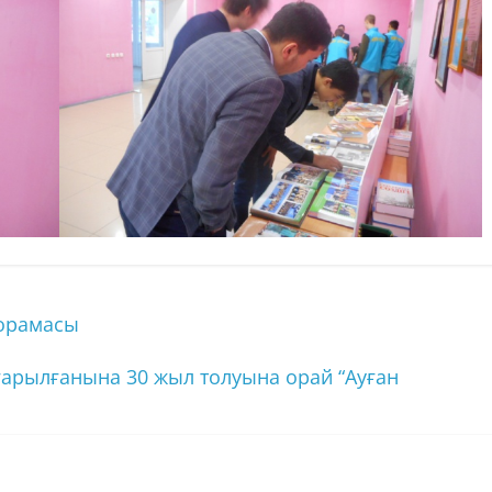
норамасы
ғарылғанына 30 жыл толуына орай “Ауған