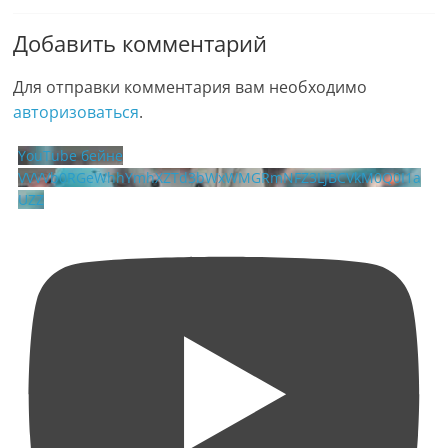
Добавить комментарий
Для отправки комментария вам необходимо
авторизоваться
.
YouTube бейне
VVVVb0RGeWhhYmhXZTd3bWxWMGRmNFZ3LjBCVkM0Q0I1a
UZZ