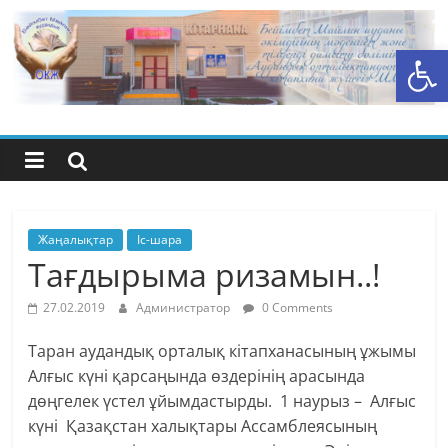
Skip
to
Open toolbar
content
Бейімбет
Майлин
ауданының
орталық
Жаңалықтар
Іс-шара
Тағдырыма ризамын..!
кітапхана
27.02.2019
Администратор
0 Comments
жүйесі
Таран аудандық орталық кітапханасының ұжымы
Алғыс күні қарсаңында өздерінің арасында
дөңгелек үстел ұйымдастырды. 1 наурыз – Алғыс
күні Қазақстан халықтары Ассамблеясының