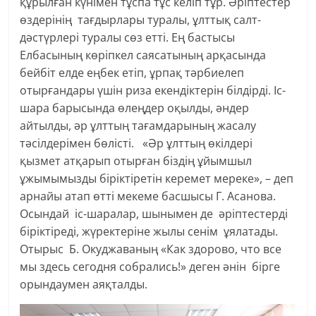
құрылған күнімен тұспа тұс келіп тұр. Әріптестер
өздерінің тағдырлары туралы, ұлттық салт-
дәстүрлері туралы сөз етті. Ең бастысы
Елбасының көріпкел саясатының арқасында
бейбіт елде еңбек етіп, ұрпақ тәрбиелеп
отырғандары үшін риза екендіктерін білдірді. Іс-
шара барысында өлеңдер оқылды, әндер
айтылды, әр ұлттың тағамдарының жасалу
тәсілдерімен бөлісті. «Әр ұлттың өкілдері
қызмет атқарып отырған біздің ұйымшыл
ұжымымызды біріктіретін керемет мереке», – деп
арнайы атап өтті мекеме басшысы Г. Асанова.
Осындай іс-шаралар, шынымен де әріптестерді
біріктіреді, жүректеріне жылы сенім ұялатады.
Отырыс Б. Окуджаваның «Как здорово, что все
мы здесь сегодня собрались!» деген әнін бірге
орындаумен аяқталды.