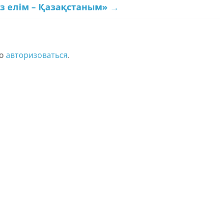
із елім – Қазақстаным»
→
мо
авторизоваться
.