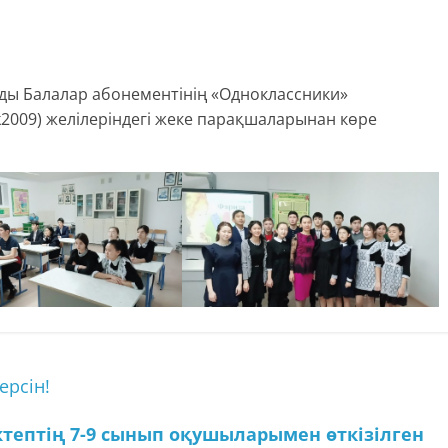
рды Балалар абонементінің «Одноклассники»
ik2009) желілеріндегі жеке парақшаларынан көре
ерсін!
ктептің 7-9 сынып оқушыларымен өткізілген