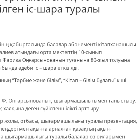
лген іс-шара туралы
ебінің қабырғасында балалар абонементі кітапханашысы
алиев атындағы орта мектептің 10-сынып
ы Фариза Оңғарсынованың туғанына 80-жыл толуына
нда әдеби іс – шара өткізілді.
ың “Тәрбие және білім”, “Кітап – білім бұлағы” кіші
ы Ф. Оңғарсынованың шығармашылығымен таныстыру.
ақ халқына деген сүйіспеншілікті арттыру.
ір жолы, отбасы, шығармашылығы туралы презентация,
леңдері мен ақынға арналған қазақтың ақын-
за шығармашылығы туралы балалар өз ойларымен