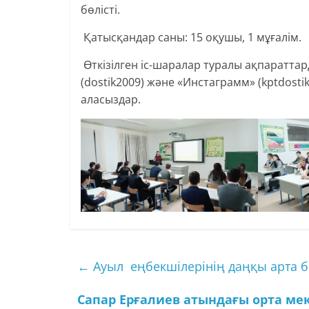
бөлісті.
Қатысқандар саны: 15 оқушы, 1 мұғалім.
Өткізілген іс-шаралар туралы ақпаратта
(dostik2009) және «Инстаграмм» (kptdost
аласыздар.
←
Ауыл еңбекшілерінің даңқы арта б
Сапар Ерғалиев атындағы орта ме