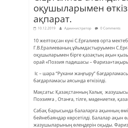
оқушыларымен өткізі
ақпарат.
10.12.2019
Администратор
0 Comments
10 желтоқсан күні С.Ерғалиев орта мект
Г.В.Ералиеваның ұйымдастыруымен С.Ерғ
оқушыларымен бірге қазақтың ақын қыз
орай «Поэзия падишасы – Фариза»тақырыбы
Іс – шара “Рухани жаңғыру” бағдарламасын
бағдарламасы аясында өткізілді.
Мақсаты: Қазақстанның Халық жазушыс
Поэзияға , Отанға, тілге, мәдениетке, қаз
Сабақ барысында балаларға ақынның өм
бейнебаяндар көрсетілді. Балалар ақын ө
жазушыларының өлеңдерін оқыды. Фари