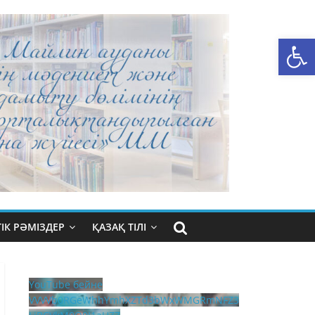
Open toolbar
ІК РӘМІЗДЕР
ҚАЗАҚ ТІЛІ
YouTube бейне
VVVVb0RGeWhhYmhXZTd3bWxWMGRmNFZ3