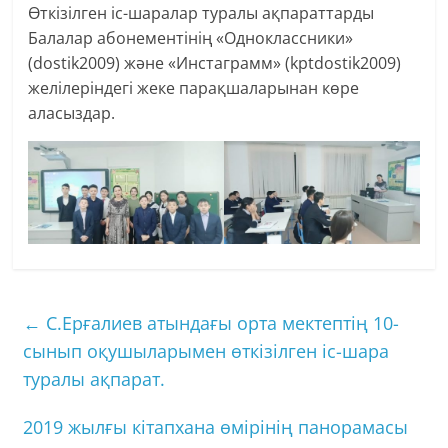
Өткізілген іс-шаралар туралы ақпараттарды
Балалар абонементінің «Одноклассники»
(dostik2009) және «Инстаграмм» (kptdostik2009)
желілеріндегі жеке парақшаларынан көре
аласыздар.
←
С.Ерғалиев атындағы орта мектептің 10-
сынып оқушыларымен өткізілген іс-шара
туралы ақпарат.
2019 жылғы кітапхана өмірінің панорамасы