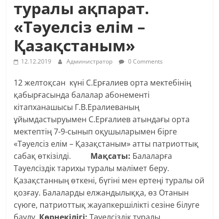
туралы ақпарат.
«Тәуелсіз елім –
Қазақстаным»
12.12.2019
Администратор
0 Comments
12 желтоқсан күні С.Ерғалиев орта мектебінің
қабырғасында балалар абонементі
кітапханашысы Г.В.Ералиеваның
ұйымдастыруымен С.Ерғалиев атындағы орта
мектептің 7-9-сынып оқушыларымен бірге
«Тәуелсіз елім – Қазақстаным» атты патриоттық
сабақ өткізілді.
Мақсаты:
Балаларға
Тәуелсіздік тарихы туралы мәлімет беру.
Қазақстанның өткені, бүгіні мен ертеңі туралы ой
қозғау. Балаларды елжандылыққа, өз Отанын
сүюге, патриоттық жауапкершілікті сезіне білуге
баулу.
Көрнекілігі:
Тәуелсіздік туралы