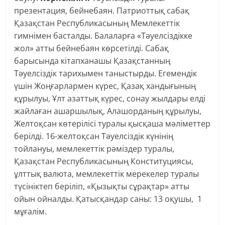
презентация, бейнебаян. Патриоттық сабақ
Қазақстан Республикасының Мемлекеттік
гимнімен басталды. Балаларға «Тәуелсіздікке
жол» атты бейнебаян көрсетілді. Сабақ
барысында кітапханашы Қазақстанның
Тәуелсіздік тарихымен таныстырды. Егемендік
үшін Жоңғарлармен күрес, Қазақ хандығының
құрылуы, Ұлт азаттық күрес, сонау жылдары елді
жайлаған ашаршылық, Алашорданың құрылуы,
Желтоқсан көтерілісі туралы қысқаша мәліметтер
берілді. 16-желтоқсан Тәуелсіздік күнінің
тойлануы, мемлекеттік рәміздер туралы,
Қазақстан Республикасының Конституциясы,
ұлттық валюта, мемлекеттік мерекелер туралы
түсініктеп беріліп, «Қызықты сұрақтар» атты
ойын ойналды. Қатысқандар саны: 13 оқушы, 1
мұғалім.