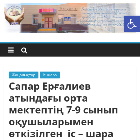
Skip
to
Open toolbar
content
Бейімбет
Майлин
ауданының
орталық
Жаңалықтар
Іс-шара
Сапар Ерғалиев
кітапхана
атындағы орта
мектептің 7-9 сынып
жүйесі
оқушыларымен
өткізілген іс – шара