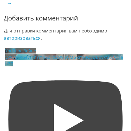
→
Добавить комментарий
Для отправки комментария вам необходимо
авторизоваться
.
YouTube бейне
VVVVb0RGeWhhYmhXZTd3bWxWMGRmNFZ3LjBCVkM0Q0I1a
UZZ