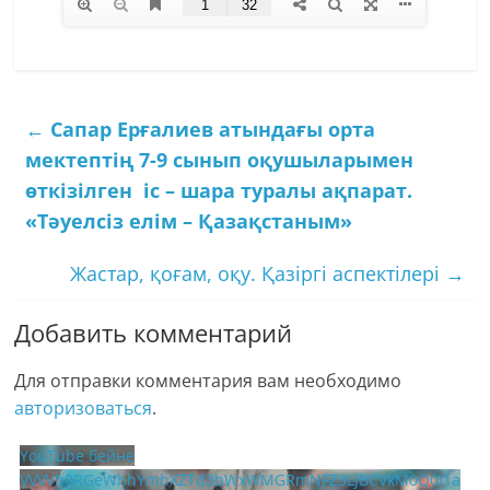
←
Сапар Ерғалиев атындағы орта
мектептің 7-9 сынып оқушыларымен
өткізілген іс – шара туралы ақпарат.
«Тәуелсіз елім – Қазақстаным»
Жастар, қоғам, оқу. Қазіргі аспектілері
→
Добавить комментарий
Для отправки комментария вам необходимо
авторизоваться
.
YouTube бейне
VVVVb0RGeWhhYmhXZTd3bWxWMGRmNFZ3LjBCVkM0Q0I1a