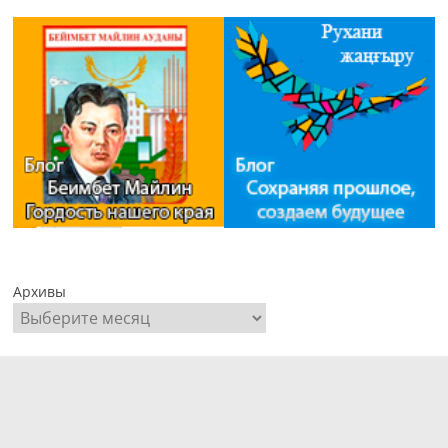
Архивы
Пайдаланушы аты немесе электрондық пошта