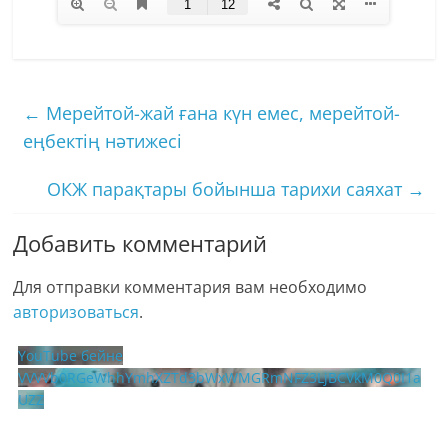
←
Мерейтой-жай ғана күн емес, мерейтой-
еңбектің нәтижесі
ОКЖ парақтары бойынша тарихи саяхат
→
Добавить комментарий
Для отправки комментария вам необходимо
авторизоваться
.
YouTube бейне
VVVVb0RGeWhhYmhXZTd3bWxWMGRmNFZ3LjBCVkM0Q0I1a
UZZ