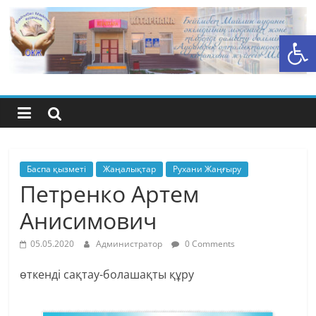
Skip
to
Open toolbar
content
Бейімбет
Майлин
ауданының
орталық
Баспа қызметі
Жаңалықтар
Рухани Жаңғыру
Петренко Артем
кітапхана
Анисимович
жүйесі
05.05.2020
Администратор
0 Comments
өткенді сақтау-болашақты құру