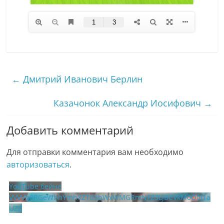
←
Дмитрий Иванович Берлин
Казачонок Александр Иосифович
→
Добавить комментарий
Для отправки комментария вам необходимо
авторизоваться
.
YouTube бейне
VVVVb0RGeWhhYmhXZTd3bWxWMGRmNFZ3LjBCVkM0Q0I1a
UZZ