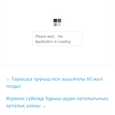
←
Ғарышқа тұңғыш есік ашылғалы 60 жыл
толды!
Жүрекке сүйкімді бұрыш-аудан орталығының
орталық алаңы
→