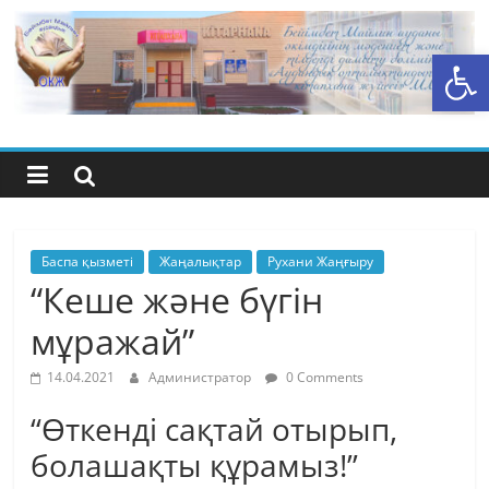
Skip
to
Open toolbar
content
Бейімбет
Майлин
ауданының
орталық
Баспа қызметі
Жаңалықтар
Рухани Жаңғыру
“Кеше және бүгін
кітапхана
мұражай”
жүйесі
14.04.2021
Администратор
0 Comments
“Өткенді сақтай отырып,
болашақты құрамыз!”