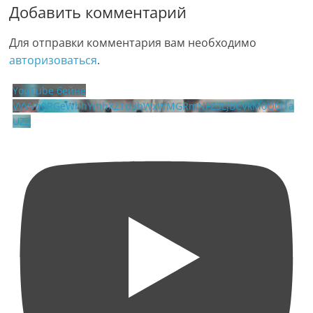
Добавить комментарий
Для отправки комментария вам необходимо
авторизоваться
.
YouTube бейне
VVVVb0RGeWhhYmhXZTd3bWxWMGRmNFZ3LjBCVkM0Q0I1a
UZZ