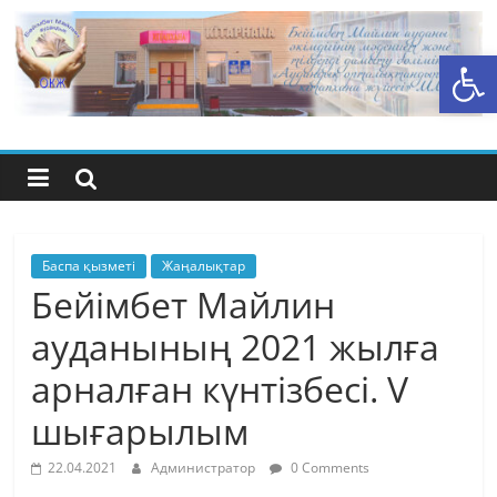
Skip
to
Open toolbar
content
Бейімбет
Майлин
ауданының
орталық
Баспа қызметі
Жаңалықтар
Бейімбет Майлин
кітапхана
ауданының 2021 жылға
арналған күнтізбесі. V
жүйесі
шығарылым
22.04.2021
Администратор
0 Comments