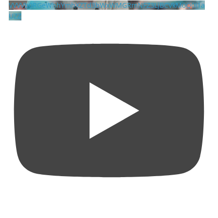
VVVVb0RGeWhhYmhXZTd3bWxWMGRmNFZ3LjBCVkM0Q0I1a
UZZ