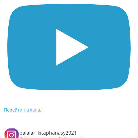
Перейти на канал
balalar_kitaphanasy2021