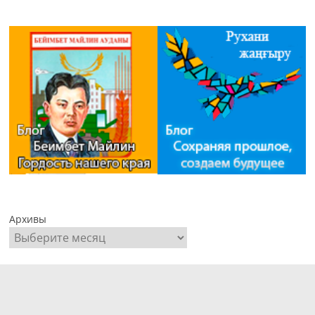
Архивы
Пайдаланушы аты немесе электрондық пошта