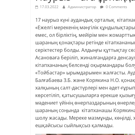
17.03.2022
Администратор
0 Comments
17 наурыз күні аудандық орталық кітап
«Ежелгі мерекенің мәңгілік құндылықтары
емес, ол бірліктің, мейірім мен жомартты
шараның қонақтары ретінде кітапхананы
серіктестер болды. Алдыңғы құттықтау сө
Асановаға беріліп, жиналғандарға денсаул
кітапхананың белсенді оқырмандары болу
«Тойбастар» ырымдарымен жалғасты. Ау
Балғабаева З.Б. және Корякина Н.О. қон
халқының салт-дәстүрлері мен әдет-ғұрып
көрсетіліп, қатысушыларға ерекше қызы
мәдениет үйінің өнерпаздарының өнерлері
шараның соңында кітапханашы Корякина Н
шолу жасады. Мереке мазмұнды, көңілді, 
ешқайсысы сыйлықсыз қалмады.