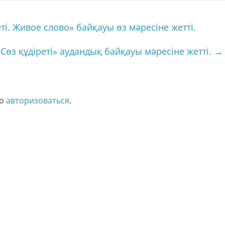
і. Живое слово» байқауы өз мәресіне жетті.
«Сөз құдіреті» аудандық байқауы мәресіне жетті.
→
мо
авторизоваться
.