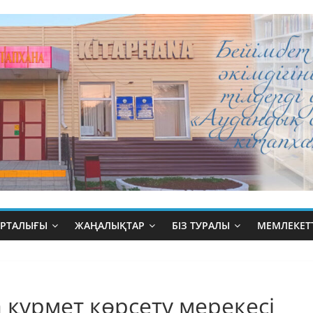
ОРТАЛЫҒЫ
ЖАҢАЛЫҚТАР
БІЗ ТУРАЛЫ
МЕМЛЕКЕТТ
 құрмет көрсету мерекесі