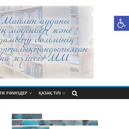
Open toolbar
ІК РӘМІЗДЕР
ҚАЗАҚ ТІЛІ
YouTube бейне
VVVVb0RGeWhhYmhXZTd3bWxWMGRmNFZ3