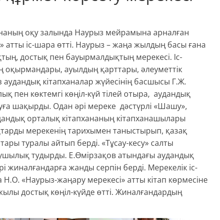
хананың оқу залында Наурыз мейрамына арналған
» атты іс-шара өтті. Наурыз – жаңа жылдың басы ғана
қтың, достық пен бауырмалдықтың мерекесі. Іс-
ң оқырмандары, ауылдың қарттары, әлеуметтік
з аудандық кітапханалар жүйесінің басшысы Г.Ж.
ық пен көктемгі көңіл-күй тілей отыра, аудандық
ға шақырды. Одан әрі мереке дәстүрлі «Шашу»,
дандық орталық кітапхананың кітапханашылары
ақтарды мерекенің тарихымен таныстырып, қазақ
тары туралы айтып берді. «Тұсау-кесу» салты
ғушылық тудырды. Е.Өмірзақов атындағы аудандық
 жиналғандарға жанды серпін берді. Мерекелік іс-
.О. «Наурыз-жаңару мерекесі» атты кітап көрмесіне
жылы достық көңіл-күйде өтті. Жиналғандардың