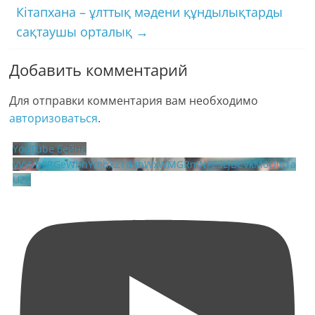
Кітапхана – ұлттық мәдени құндылықтарды
сақтаушы орталық
→
Добавить комментарий
Для отправки комментария вам необходимо
авторизоваться
.
YouTube бейне
VVVVb0RGeWhhYmhXZTd3bWxWMGRmNFZ3LjBCVkM0Q0I1a
UZZ