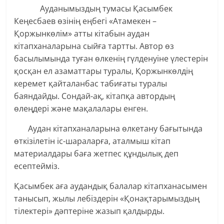
Ауданымыздың тумасы Қасымбек
Кеңесбаев өзінің еңбегі «Атамекен –
Қоржынкөлім» атты кітабын аудан
кітапханаларына сыйға тартты. Автор өз
басылымында туған өлкенің гүлденуіне үлестерін
қосқан ел азаматтары туралы, Қоржынкөлдің
керемет қайталанбас табиғаты туралы
баяндайды. Сондай-ақ, кітапқа автордың
өлеңдері және мақалалары енген.
Аудан кітапханаларына өлкетану бағытында
өткізілетін іс-шараларға, аталмыш кітап
материалдары баға жетпес құндылық деп
есептейміз.
Қасымбек аға аудандық балалар кітапханасымен
танысып, жылы лебіздерін «Қонақтарымыздың
тілектері» дәптеріне жазып қалдырды.