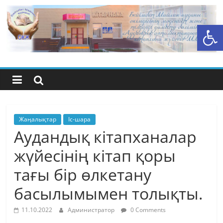
Skip
to
Open toolbar
content
Бейімбет
Майлин
ауданының
орталық
Жаңалықтар
Іс-шара
Аудандық кітапханалар
кітапхана
жүйесінің кітап қоры
тағы бір өлкетану
жүйесі
басылымымен толықты.
11.10.2022
Администратор
0 Comments